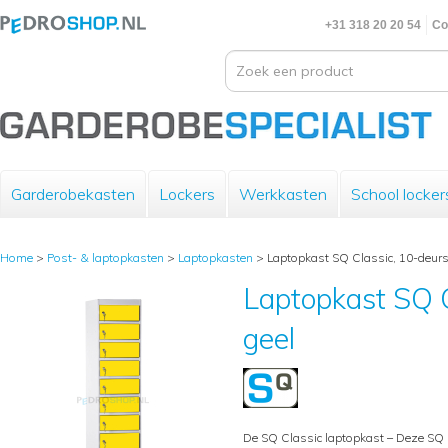
+31 318 20 20 54
Co
Garderobekasten
Lockers
Werkkasten
School locker
Home
>
Post- & laptopkasten
>
Laptopkasten
>
Laptopkast SQ Classic, 10-deurs
Laptopkast SQ C
geel
De SQ Classic laptopkast – Deze SQ 