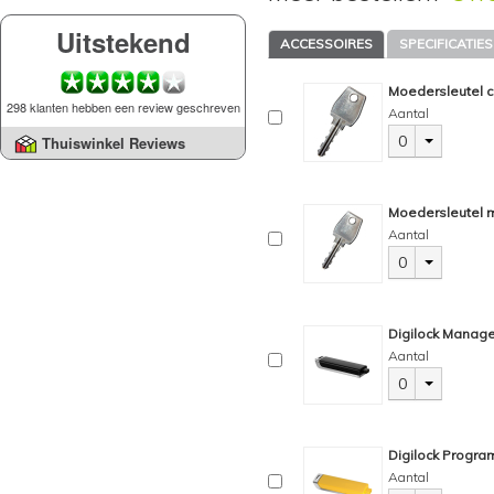
Uitstekend
ACCESSOIRES
SPECIFICATIES
Moedersleutel c
298 klanten hebben een review geschreven
Aantal
0
Thuiswinkel Reviews
Moedersleutel m
Aantal
0
Digilock Manage
Aantal
0
Digilock Progra
Aantal