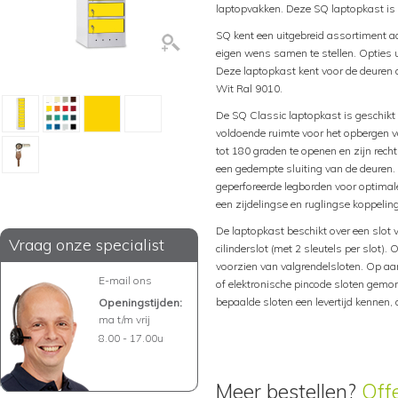
laptopvakken. Deze SQ laptopkast is
SQ kent een uitgebreid assortiment a
eigen wens samen te stellen. Opties 
Deze laptopkast kent voor de deuren 
Wit Ral 9010.
De SQ Classic laptopkast is geschikt 
voldoende ruimte voor het opbergen 
tot 180 graden te openen en zijn rec
een gedempte sluiting van de deuren.
geperforeerde legborden voor optimale
een zijdelingse en ruglingse koppeling
De laptopkast beschikt over een slot 
Vraag onze specialist
cilinderslot (met 2 sleutels per slot).
voorzien van valgrendelsloten. Op aa
E-mail ons
of elektronische pincode sloten gemo
bepaalde sloten een levertijd kennen
Openingstijden:
ma t/m vrij
8.00 - 17.00u
Meer bestellen?
Off