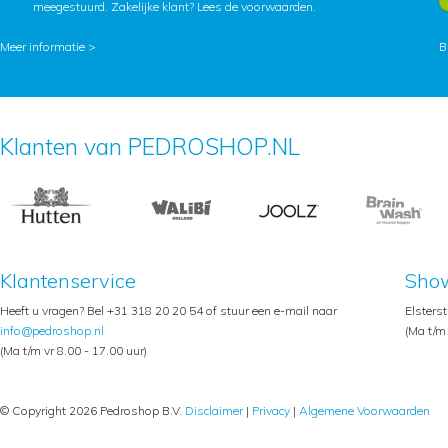
meegestuurd. Zakelijke klant?
Lees de voorwaarden
.
Meer informatie >
B
Klanten van PEDROSHOP.NL
Klantenservice
Sho
Heeft u vragen? Bel +31 318 20 20 54 of stuur een e-mail naar
Elsters
info@pedroshop.nl
(Ma t/m 
(Ma t/m vr 8.00 - 17.00 uur)
© Copyright 2026 Pedroshop B.V.
Disclaimer
|
Privacy
|
Algemene Voorwaarden