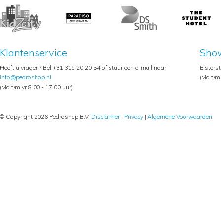
Klantenservice
Sho
Heeft u vragen? Bel +31 318 20 20 54 of stuur een e-mail naar
Elsters
info@pedroshop.nl
(Ma t/m 
(Ma t/m vr 8.00 - 17.00 uur)
© Copyright 2026 Pedroshop B.V.
Disclaimer
|
Privacy
|
Algemene Voorwaarden