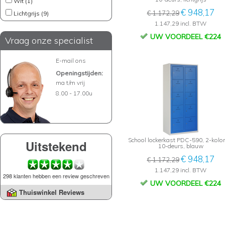
Wit (1)
€ 948,17
€ 1.172,29
Lichtgrijs (9)
1.147,29 incl. BTW
UW VOORDEEL €224
Vraag onze specialist
E-mail ons
Openingstijden:
ma t/m vrij
8.00 - 17.00u
School lockerkast PDC-590, 2-kolo
Uitstekend
10-deurs, blauw
€ 948,17
€ 1.172,29
1.147,29 incl. BTW
298 klanten hebben een review geschreven
UW VOORDEEL €224
Thuiswinkel Reviews