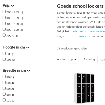
Prijs
Goede school lockers 
200 - 299 (1)
School lockers, ze zijn niet meer weg
te bergen, uiteraard veilig en vertrouw
300 - 399 (1)
een uitstekende kwaliteit. Wilt u de s
400 - 499 (3)
voeren? Blader door de verschillende 
500 - 599 (3)
Bekijk het
totale overzicht van metale
700 < (5)
langs op onze
showroom
om ons aanb
Hoogte in cm
13 producten gevonden
180 (4)
Aantal
Sortering
24
Aan
195 (8)
Breedte in cm
30 (1)
50 (4)
60 (2)
88 (4)
120 (2)