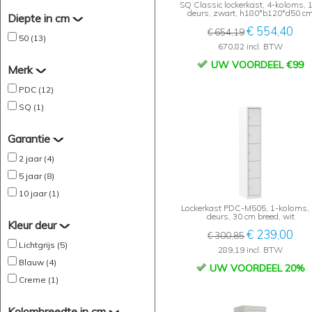
SQ Classic lockerkast, 4-koloms, 
deurs, zwart, h180*b120*d50 c
Diepte in cm
€ 554,40
€ 654,19
50 (13)
670,82 incl. BTW
UW VOORDEEL €99
Merk
PDC (12)
SQ (1)
Garantie
2 jaar (4)
5 jaar (8)
10 jaar (1)
Lockerkast PDC-M505, 1-koloms, 
deurs, 30 cm breed, wit
Kleur deur
€ 239,00
€ 300,85
Lichtgrijs (5)
289,19 incl. BTW
Blauw (4)
UW VOORDEEL 20%
Creme (1)
Kolombreedte in cm