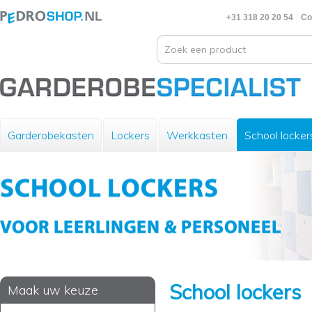
+31 318 20 20 54
Co
Garderobekasten
Lockers
Werkkasten
School locker
School lockers
Maak uw keuze