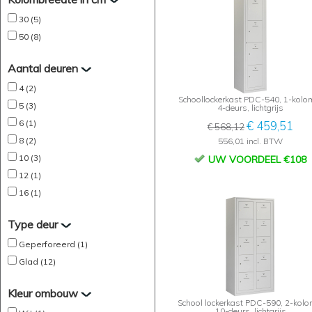
30 (5)
50 (8)
Aantal deuren
4 (2)
Schoollockerkast PDC-540, 1-kolo
5 (3)
4-deurs, lichtgrijs
6 (1)
€ 459,51
€ 568,12
8 (2)
556,01 incl. BTW
10 (3)
UW VOORDEEL €108
12 (1)
16 (1)
Type deur
Geperforeerd (1)
Glad (12)
Kleur ombouw
School lockerkast PDC-590, 2-kolo
10-deurs, lichtgrijs