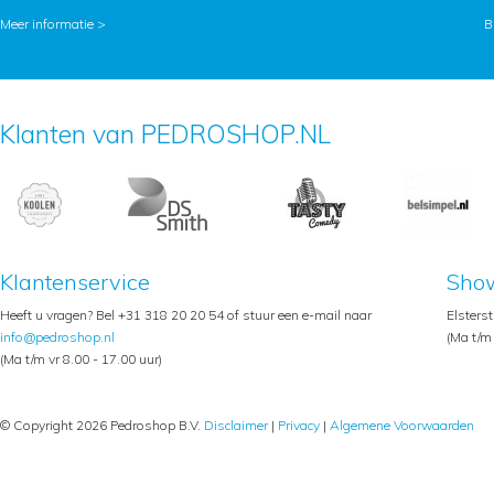
Meer informatie >
B
Klanten van PEDROSHOP.NL
Klantenservice
Sho
Heeft u vragen? Bel +31 318 20 20 54 of stuur een e-mail naar
Elsters
info@pedroshop.nl
(Ma t/m 
(Ma t/m vr 8.00 - 17.00 uur)
© Copyright 2026 Pedroshop B.V.
Disclaimer
|
Privacy
|
Algemene Voorwaarden