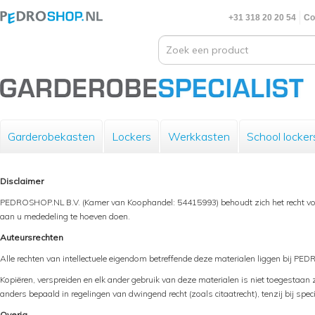
+31 318 20 20 54
Co
Garderobekasten
Lockers
Werkkasten
School locker
Disclaimer
PEDROSHOP.NL B.V. (Kamer van Koophandel: 54415993) behoudt zich het recht voo
aan u mededeling te hoeven doen.
Auteursrechten
Alle rechten van intellectuele eigendom betreffende deze materialen liggen bij PE
Kopiëren, verspreiden en elk ander gebruik van deze materialen is niet toegesta
anders bepaald in regelingen van dwingend recht (zoals citaatrecht), tenzij bij spe
Overig