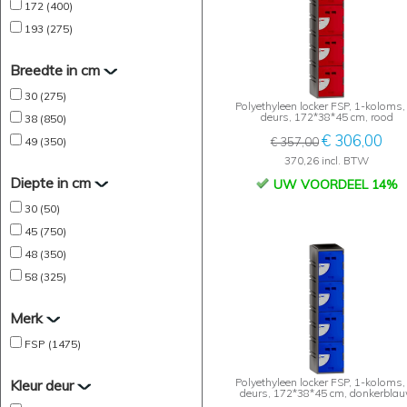
172 (400)
193 (275)
Breedte in cm
30 (275)
Polyethyleen locker FSP, 1-koloms,
deurs, 172*38*45 cm, rood
38 (850)
€ 306,00
49 (350)
€ 357,00
370,26 incl. BTW
Diepte in cm
UW VOORDEEL 14%
30 (50)
45 (750)
48 (350)
58 (325)
Merk
FSP (1475)
Polyethyleen locker FSP, 1-koloms,
Kleur deur
deurs, 172*38*45 cm, donkerbla