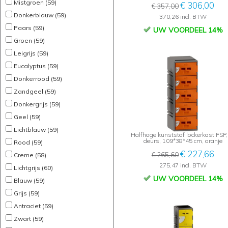
Mistgroen (59)
€ 306,00
€ 357,00
Donkerblauw (59)
370,26 incl. BTW
Paars (59)
UW VOORDEEL 14%
Groen (59)
Leigrijs (59)
Eucalyptus (59)
Donkerrood (59)
Zandgeel (59)
Donkergrijs (59)
Geel (59)
Lichtblauw (59)
Halfhoge kunststof lockerkast FSP,
deurs, 109*38*45 cm, oranje
Rood (59)
€ 227,66
€ 265,60
Creme (58)
275,47 incl. BTW
Lichtgrijs (60)
UW VOORDEEL 14%
Blauw (59)
Grijs (59)
Antraciet (59)
Zwart (59)