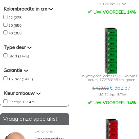
370,26 incl. BTW
Kolombreedte in cm
UW VOORDEEL 14%
22 (275)
30 (850)
40 (350)
Type deur
Glad (1475)
Garantie
Polyethyleen locker FSP, 1-koloms,
15 jaar (1473)
deurs, 172*38*45 cm, groen
€ 362,57
€ 423,00
Kleur ombouw
438,71 incl. BTW
Lichtgrijs (1475)
UW VOORDEEL 14%
Vraag onze specialist
E-mail ons
Openingstijden: