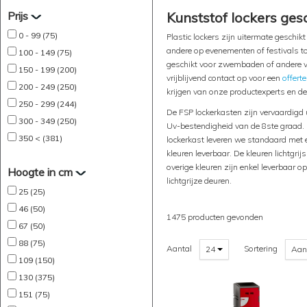
Prijs
Kunststof lockers ges
0 - 99 (75)
Plastic lockers zijn uitermate geschi
andere op evenementen of festivals t
100 - 149 (75)
geschikt voor zwembaden of andere v
150 - 199 (200)
vrijblijvend contact op voor een
offert
200 - 249 (250)
krijgen van onze productexperts en de 
250 - 299 (244)
De FSP lockerkasten zijn vervaardigd 
300 - 349 (250)
Uv-bestendigheid van de 8ste graad. D
350 < (381)
lockerkast leveren we standaard met e
kleuren leverbaar. De kleuren lichtgrij
overige kleuren zijn enkel leverbaar o
Hoogte in cm
lichtgrijze deuren.
25 (25)
46 (50)
1475 producten gevonden
67 (50)
88 (75)
Aantal
Sortering
24
Aan
109 (150)
130 (375)
151 (75)