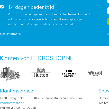
14 dagen bedenktijd
Om als consument gebruik te maken van het herroepingsrecht
volgt u de instructies op die bij de bestelbevestiging zijn
meegestuurd. Zakelijke klant?
Lees de voorwaarden
.
Meer informatie >
B
Klanten van PEDROSHOP.NL
Klantenservice
Sho
Heeft u vragen? Bel +31 318 20 20 54 of stuur een e-mail naar
Elsters
info@pedroshop.nl
(Ma t/m 
(Ma t/m vr 8.00 - 17.00 uur)