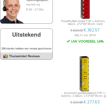
ma t/m vrij
8.00 - 17.00u
Polyethyleen locker FSP, 1-koloms,
deurs, 172*38*45 cm, rood
€ 362,57
€ 423,00
Uitstekend
438,71 incl. BTW
UW VOORDEEL 14%
298 klanten hebben een review geschreven
Thuiswinkel Reviews
Kunststof garderobekast FSP, 1-
koloms, 2-deurs, 172*38*45 cm, g
€ 277,63
€ 323,90