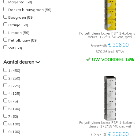
Magenta (59)
Donker blauwgroen (59)
Bosgroen (59)
Oranje (59)
Limoen (59)
Polyethyleen locker FSP, 1-koloms,
deurs, 172*38*45 cm, geel
Petrolblauw (59)
€ 306,00
€ 357,00
Wit (59)
370,26 incl. BTW
UW VOORDEEL 14%
Aantal deuren
1 (450)
2 (250)
3 (225)
4 (125)
5 (75)
6 (100)
7 (50)
Polyethyleen locker FSP, 1-koloms,
8 (100)
deurs, 172*38*45 cm, wit
9 (100)
€ 306,00
€ 357,00