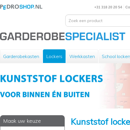
+31 318 20 20 54
Co
Garderobekasten
Lockers
Werkkasten
School locker
Kunststof locke
Maak uw keuze