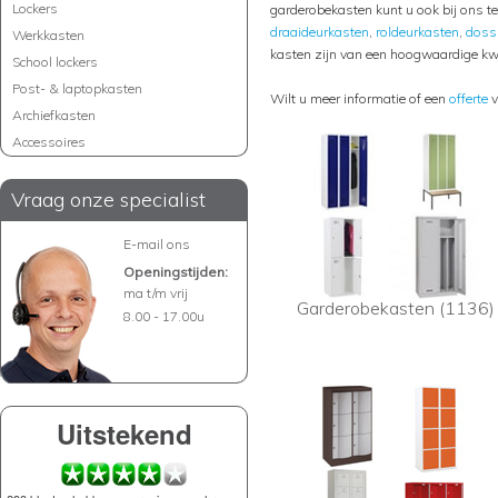
Lockers
garderobekasten kunt u ook bij ons te
draaideurkasten
,
roldeurkasten
,
doss
Werkkasten
kasten zijn van een hoogwaardige kwa
School lockers
Post- & laptopkasten
Wilt u meer informatie of een
offerte
v
Archiefkasten
Accessoires
Vraag onze specialist
E-mail ons
Openingstijden:
ma t/m vrij
Garderobekasten (1136)
8.00 - 17.00u
Uitstekend