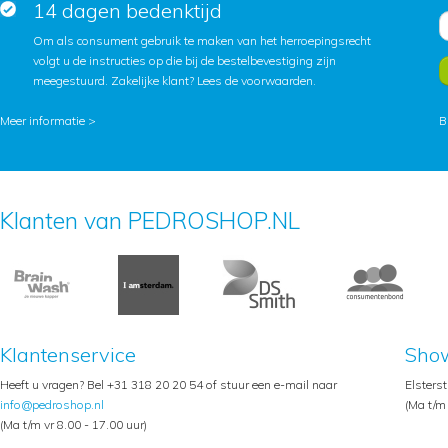
14 dagen bedenktijd
Om als consument gebruik te maken van het herroepingsrecht
volgt u de instructies op die bij de bestelbevestiging zijn
meegestuurd. Zakelijke klant?
Lees de voorwaarden
.
Meer informatie >
B
Klanten van PEDROSHOP.NL
Klantenservice
Sho
Heeft u vragen? Bel +31 318 20 20 54 of stuur een e-mail naar
Elsters
info@pedroshop.nl
(Ma t/m 
(Ma t/m vr 8.00 - 17.00 uur)