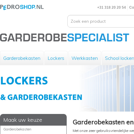
+31 318 20 20 54
Co
Garderobekasten
Lockers
Werkkasten
School locker
Maak uw keuze
Garderobekasten en l
Garderobekasten
Met onze zeer gebruiksvriendelijke w