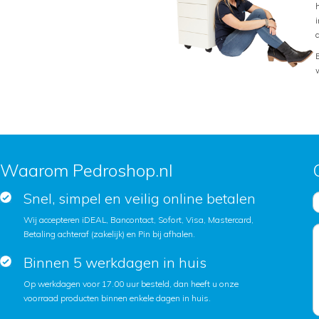
Waarom Pedroshop.nl
Snel, simpel en veilig online betalen
Wij accepteren iDEAL, Bancontact, Sofort, Visa, Mastercard,
Betaling achteraf (zakelijk) en Pin bij afhalen.
Binnen 5 werkdagen in huis
Op werkdagen voor 17.00 uur besteld, dan heeft u onze
voorraad producten binnen enkele dagen in huis.