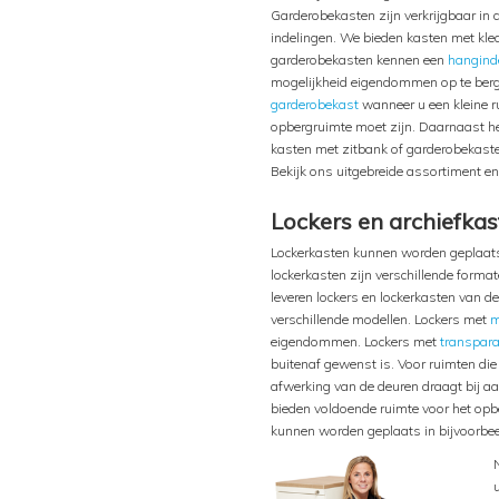
Garderobekasten zijn verkrijgbaar in d
indelingen. We bieden kasten met kl
garderobekasten kennen een
hangind
mogelijkheid eigendommen op te berg
garderobekast
wanneer u een kleine ru
opbergruimte moet zijn. Daarnaast h
kasten met zitbank of garderobekaste
Bekijk ons uitgebreide assortiment e
Lockers en archiefkas
Lockerkasten kunnen worden geplaatst
lockerkasten zijn verschillende form
leveren lockers en lockerkasten van 
verschillende modellen. Lockers met
m
eigendommen. Lockers met
transpara
buitenaf gewenst is. Voor ruimten die
afwerking van de deuren draagt bij aa
bieden voldoende ruimte voor het opb
kunnen worden geplaats in bijvoorbe