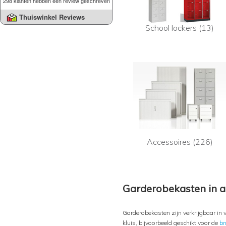
298 klanten hebben een review geschreven
Thuiswinkel Reviews
School lockers (13)
Accessoires (226)
Garderobekasten in a
Garderobekasten zijn verkrijgbaar in 
kluis, bijvoorbeeld geschikt voor de
br