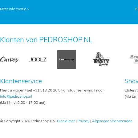
Meer informatie >
B
Klanten van PEDROSHOP.NL
Klantenservice
Sho
Heeft u vragen? Bel +31 318 20 20 54 of stuur een e-mail naar
Elsters
info@pedroshop.nl
(Ma t/m 
(Ma t/m vr 8.00 - 17.00 uur)
© Copyright 2026 Pedroshop B.V.
Disclaimer
|
Privacy
|
Algemene Voorwaarden