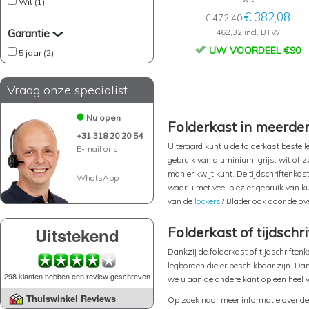
Wit (1)
€ 382,08
€ 472,40
Garantie
462,32 incl. BTW
UW VOORDEEL €90
5 jaar (2)
Vraag onze specialist
Nu open
Folderkast in meerder
+31 318 20 20 54
Uiteraard kunt u de folderkast bestelle
E-mail ons
gebruik van aluminium, grijs, wit of 
manier kwijt kunt. De tijdschriftenkast
WhatsApp
waar u met veel plezier gebruik van 
van de
lockers
? Blader ook door de ov
Uitstekend
Folderkast of tijdschr
Dankzij de folderkast of tijdschriften
legborden die er beschikbaar zijn. Dan
298 klanten hebben een review geschreven
we u aan de andere kant op een heel 
Thuiswinkel Reviews
Op zoek naar meer informatie over de 