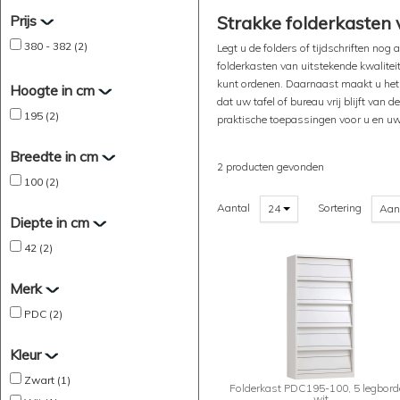
Prijs
Strakke folderkasten 
380 - 382 (2)
Legt u de folders of tijdschriften nog
folderkasten van uitstekende kwaliteit
kunt ordenen. Daarnaast maakt u het 
Hoogte in cm
dat uw tafel of bureau vrij blijft van
195 (2)
praktische toepassingen voor u en u
Breedte in cm
2 producten gevonden
100 (2)
Aantal
Sortering
24
Aan
Diepte in cm
42 (2)
Merk
PDC (2)
Kleur
Zwart (1)
Folderkast PDC195-100, 5 legbord
wit