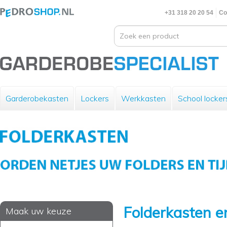
+31 318 20 20 54
Co
Garderobekasten
Lockers
Werkkasten
School locker
Folderkasten e
Maak uw keuze