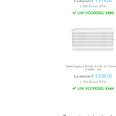
€ 1.974,00
€ 2.820,00
2.388,54 incl. BTW
UW VOORDEEL €846
Tekeningkast Bisley A105, A1 form
5 laden, wit
€ 1.036,00
€ 1.480,00
1.253,56 incl. BTW
UW VOORDEEL €444