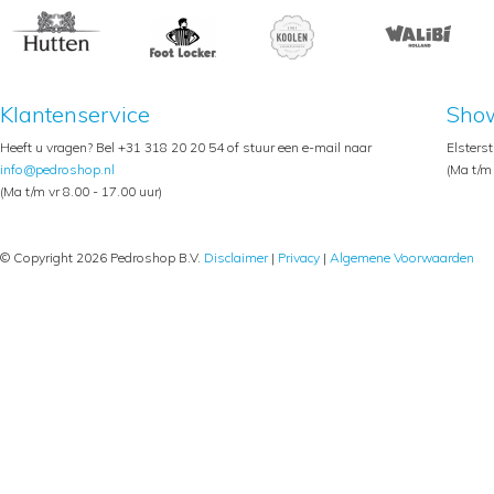
Klantenservice
Sho
Heeft u vragen? Bel +31 318 20 20 54 of stuur een e-mail naar
Elsters
info@pedroshop.nl
(Ma t/m 
(Ma t/m vr 8.00 - 17.00 uur)
© Copyright 2026 Pedroshop B.V.
Disclaimer
|
Privacy
|
Algemene Voorwaarden