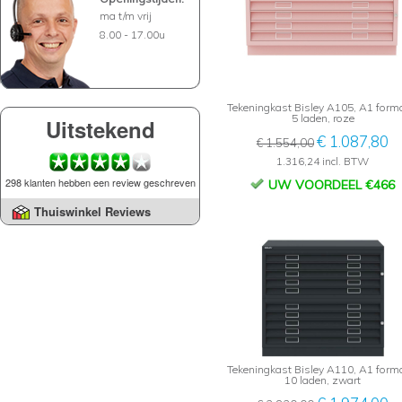
ma t/m vrij
8.00 - 17.00u
Tekeningkast Bisley A105, A1 form
5 laden, roze
Uitstekend
€ 1.087,80
€ 1.554,00
1.316,24 incl. BTW
298 klanten hebben een review geschreven
UW VOORDEEL €466
Thuiswinkel Reviews
Tekeningkast Bisley A110, A1 form
10 laden, zwart