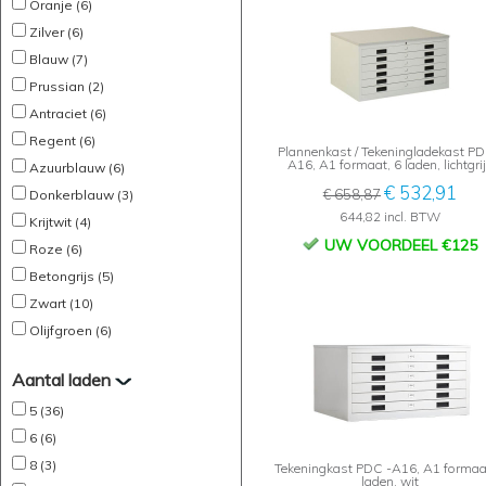
Oranje (6)
Zilver (6)
Blauw (7)
Prussian (2)
Antraciet (6)
Regent (6)
Plannenkast / Tekeningladekast PD
A16, A1 formaat, 6 laden, lichtgri
Azuurblauw (6)
€ 532,91
€ 658,87
Donkerblauw (3)
644,82 incl. BTW
Krijtwit (4)
UW VOORDEEL €125
Roze (6)
Betongrijs (5)
Zwart (10)
Olijfgroen (6)
Aantal laden
5 (36)
6 (6)
8 (3)
Tekeningkast PDC -A16, A1 formaa
laden, wit