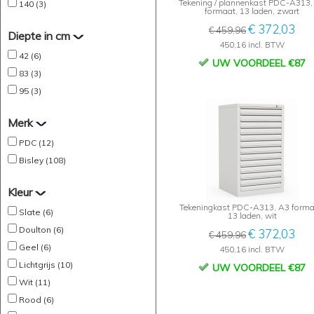
Tekening / plannenkast PDC-A313,
140 (3)
formaat, 13 laden, zwart
€ 372,03
€ 459,96
Diepte in cm
450,16 incl. BTW
42 (6)
UW VOORDEEL €87
83 (3)
95 (3)
Merk
PDC (12)
Bisley (108)
Kleur
Tekeningkast PDC-A313, A3 forma
Slate (6)
13 laden, wit
Doulton (6)
€ 372,03
€ 459,96
Geel (6)
450,16 incl. BTW
Lichtgrijs (10)
UW VOORDEEL €87
Wit (11)
Rood (6)