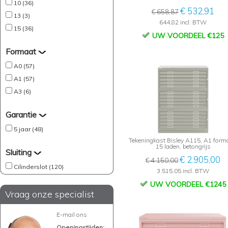
10 (36)
€ 532,91
€ 658,87
13 (3)
644,82 incl. BTW
15 (36)
UW VOORDEEL €125
Formaat
A0 (57)
A1 (57)
A3 (6)
Garantie
5 jaar (48)
Tekeningkast Bisley A115, A1 form
15 laden, betongrijs
Sluiting
€ 2.905,00
€ 4.150,00
Cilinderslot (120)
3.515,05 incl. BTW
UW VOORDEEL €1245
Vraag onze specialist
E-mail ons
Openingstijden: