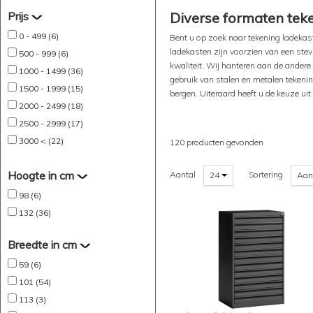
Prijs
Diverse formaten teke
0 - 499 (6)
Bent u op zoek naar tekening ladekas
ladekasten zijn voorzien van een stev
500 - 999 (6)
kwaliteit. Wij hanteren aan de andere
1000 - 1499 (36)
gebruik van stalen en metalen tekenin
1500 - 1999 (15)
bergen. Uiteraard heeft u de keuze uit
2000 - 2499 (18)
2500 - 2999 (17)
3000 < (22)
120 producten gevonden
Hoogte in cm
Aantal
Sortering
24
Aan
98 (6)
132 (36)
Breedte in cm
59 (6)
101 (54)
113 (3)