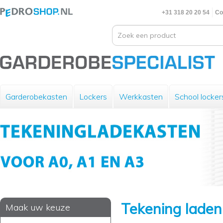
+31 318 20 20 54
Co
Garderobekasten
Lockers
Werkkasten
School locker
Tekening lade
Maak uw keuze