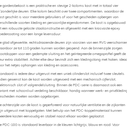
e garderobekast is een praktische en stevige 2-koloms kast met in totaal vier
fzonderlijke deuren. Elke kolom beschikt over twee compartimenten, waardoor de
ast geschikt is voor meerdere gebruikers of voor het gescheiden opbergen van
erschillende soorten kleding en persoonlijke eigendommen. De kast is opgebouwd
it een robuuste gelaste staalconstructie en afgewerkt met een krasvaste epoxy
oedercoating voor een lange levensduur.
e glad afgewerkte, rechtsdraaiende deuren zijn voorzien van een RVS veerscharnier
aardoor ze tot 110 graden kunnen worden geopend. Aan de binnenzijde zorgen
tootdoppen voor een gedempte sluiting en het geïntegreerde omegaprofiel geeft de
eur extra stabiliteit. Achter elke deur bevindt zich een kledingstang met haken, idea
oor het netjes ophangen van kleding en accessoires.
tandaard is iedere deur uitgerust met een uniek cilinderslot inclusief twee sleutels.
ndien gewenst kan de kast worden uitgevoerd met een mechanisch cijferslot,
lektronisch slot of valgrendelsluiting. Binnen de PDC-serie is daarnaast ook een
ariant met schoon/vuil verdeling beschikbaar, handig wanneer werk- en privékledin
escheiden moeten worden opgeborgen.
e achterzijde van de kast is geperforeerd voor natuurlijke ventilatie en de zijkanten
ijn uitgerust met koppelgaten. Met behulp van het PDC-koppelmateriaal kunnen
eerdere kasten eenvoudig en stabiel naast elkaar worden geplaatst.
e PDC-180 is standaard leverbaar in de kleuren lichtgrijs, blauw en rood. Voor