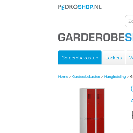
Garderobekasten
Lockers
W
Home
>
Garderobekasten
>
Hangindeling
>
G
P