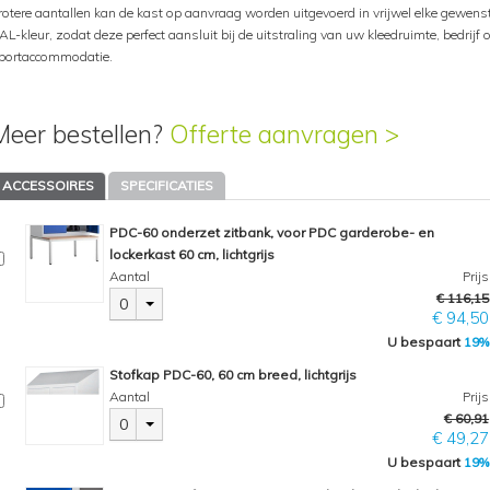
rotere aantallen kan de kast op aanvraag worden uitgevoerd in vrijwel elke gewens
AL-kleur, zodat deze perfect aansluit bij de uitstraling van uw kleedruimte, bedrijf o
portaccommodatie.
Meer bestellen?
Offerte aanvragen >
ACCESSOIRES
SPECIFICATIES
PDC-60 onderzet zitbank, voor PDC garderobe- en
lockerkast 60 cm, lichtgrijs
Aantal
Prijs
€ 116,15
0
€ 94,50
U bespaart
19%
Stofkap PDC-60, 60 cm breed, lichtgrijs
Aantal
Prijs
€ 60,91
0
€ 49,27
U bespaart
19%