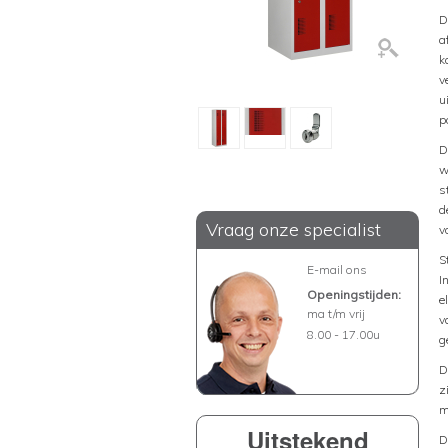
D
a
k
v
u
p
D
w
s
d
Vraag onze specialist
v
S
E-mail ons
I
Openingstijden:
e
ma t/m vrij
v
8.00 - 17.00u
g
D
z
m
Uitstekend
D