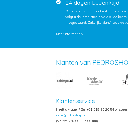
14 dagen bedenktijd
Om als consument gebruik te maken van
volgt u de instructies op die bij de beste
meegestuurd. Zakelijke klant?
Lees de v
Meer informatie >
Klanten van PEDROSHO
Klantenservice
Heeft u vragen? Bel +31 318 20 20 54 of stuur
info@pedroshop.nl
(Ma t/m vr 8.00 - 17.00 uur)