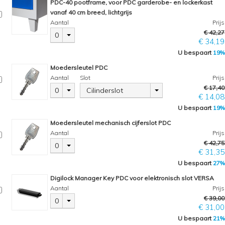
PDC-40 pootframe, voor PDC garderobe- en lockerkast
vanaf 40 cm breed, lichtgrijs
Aantal
Prijs
€ 42,27
0
€ 34,19
U bespaart
19%
Moedersleutel PDC
Aantal
Slot
Prijs
€ 17,40
0
Cilinderslot
€ 14,08
U bespaart
19%
Moedersleutel mechanisch cijferslot PDC
Aantal
Prijs
€ 42,75
0
€ 31,35
U bespaart
27%
Digilock Manager Key PDC voor elektronisch slot VERSA
Aantal
Prijs
€ 39,00
0
€ 31,00
U bespaart
21%