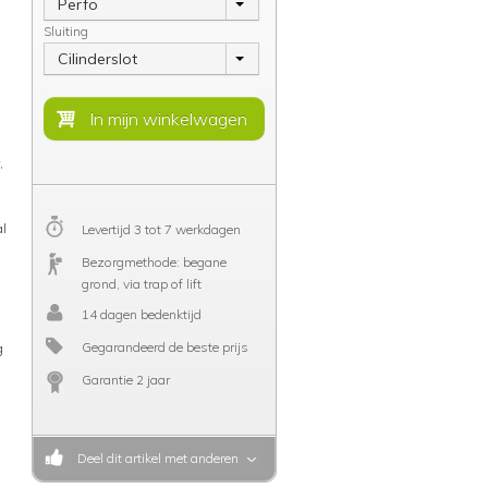
Perfo
Sluiting
Cilinderslot
,
al
Levertijd 3 tot 7 werkdagen
Bezorgmethode: begane
grond, via trap of lift
14 dagen bedenktijd
Gegarandeerd de beste prijs
g
Garantie 2 jaar
Deel dit artikel met anderen