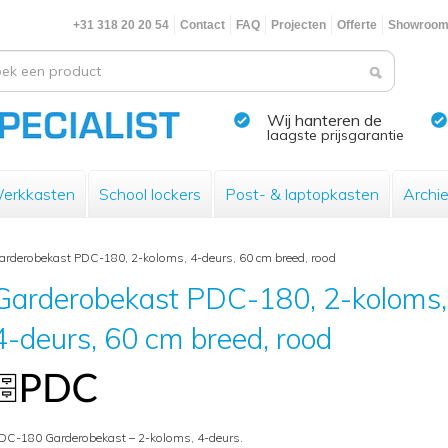
+31 318 20 20 54
Contact
FAQ
Projecten
Offerte
Showroo
Wij hanteren de
laagste prijsgarantie
erkkasten
School lockers
Post- & laptopkasten
Archi
arderobekast PDC-180, 2-koloms, 4-deurs, 60 cm breed, rood
Garderobekast PDC-180, 2-koloms,
4-deurs, 60 cm breed, rood
DC-180 Garderobekast – 2-koloms, 4-deurs.