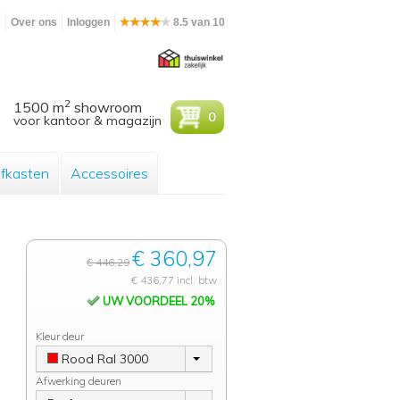
m
Over ons
Inloggen
8.5 van 10
2
1500 m
showroom
0
voor kantoor & magazijn
efkasten
Accessoires
€ 360,97
€ 446,29
€ 436,77 incl. btw
UW VOORDEEL 20%
Kleur deur
Rood Ral 3000
Afwerking deuren