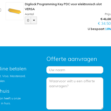
Digilock Programming Key PDC voor elektronisch slot
VERSA
Aantal
Prijs
€ 41,00
0
€ 34,50
U bespaart
16%
Offerte aanvragen
nline betalen
, Visa, Mastercard,
alen.
huis
an heeft u onze
in huis.