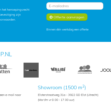
 het herroepingsrecht
lbevestiging zijn
Offerte aanvragen
oorwaarden
.
Binnen één werkdag een offerte
P.NL
2
Showroom (1500 m
)
 een e-mail naar
Elsterstraatweg 31a - 3922 GD Elst (Utrecht)
(Ma t/m vr 8.00 - 17.00 uur)