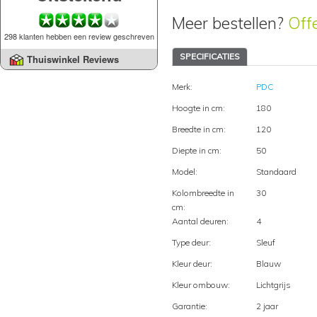
Meer bestellen?
Off
298 klanten hebben een review geschreven
SPECIFICATIES
Thuiswinkel Reviews
Merk:
PDC
Hoogte in cm:
180
Breedte in cm:
120
Diepte in cm:
50
Model:
Standaard
Kolombreedte in
30
cm:
Aantal deuren:
4
Type deur:
Sleuf
Kleur deur:
Blauw
Kleur ombouw:
Lichtgrijs
Garantie:
2 jaar