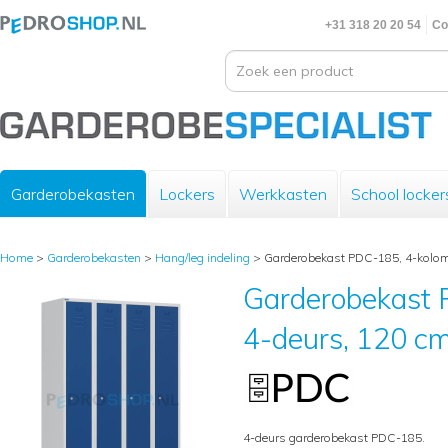
+31 318 20 20 54
Co
Garderobekasten
Lockers
Werkkasten
School locker
Home
>
Garderobekasten
>
Hang/leg indeling
>
Garderobekast PDC-185, 4-koloms
Garderobekast 
4-deurs, 120 cm
4-deurs garderobekast PDC-185.