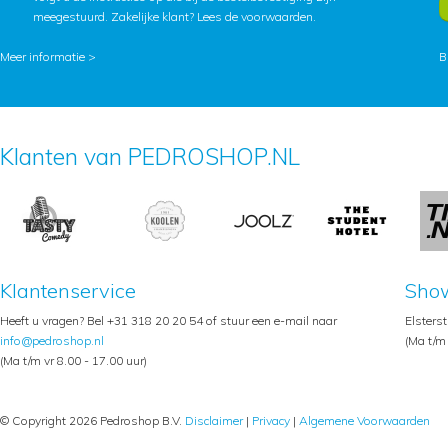
meegestuurd. Zakelijke klant?
Lees de voorwaarden
.
Meer informatie >
B
Klanten van PEDROSHOP.NL
Klantenservice
Sho
Heeft u vragen? Bel +31 318 20 20 54 of stuur een e-mail naar
Elsters
info@pedroshop.nl
(Ma t/m 
(Ma t/m vr 8.00 - 17.00 uur)
© Copyright 2026 Pedroshop B.V.
Disclaimer
|
Privacy
|
Algemene Voorwaarden