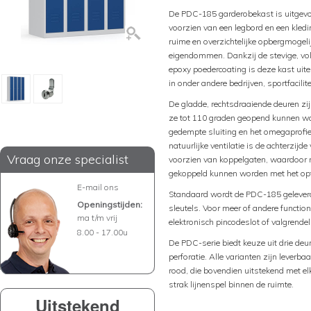
De PDC-185 garderobekast is uitgevoe
voorzien van een legbord en een kled
ruime en overzichtelijke opbergmogeli
eigendommen. Dankzij de stevige, voll
epoxy poedercoating is deze kast uite
in onder andere bedrijven, sportfacilit
De gladde, rechtsdraaiende deuren zi
ze tot 110 graden geopend kunnen w
gedempte sluiting en het omegaprofiel
natuurlijke ventilatie is de achterzijd
Vraag onze specialist
voorzien van koppelgaten, waardoor 
gekoppeld kunnen worden met het op
E-mail ons
Standaard wordt de PDC-185 geleverd 
Openingstijden:
sleutels. Voor meer of andere functiona
ma t/m vrij
elektronisch pincodeslot of valgrende
8.00 - 17.00u
De PDC-serie biedt keuze uit drie deu
perforatie. Alle varianten zijn leverba
rood, die bovendien uitstekend met elk
strak lijnenspel binnen de ruimte.
Uitstekend