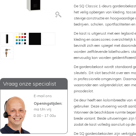
De SQ Classic 1-deurs garderobekast 
het veilig opbergen van kleding, tas
stevige constructie en hoogwaardige a
bedrijven, scholen, sportfaciliteiten e
De kast is uitgerust met een legbord
kleding en accessoires overzichtelij
bevindt zich een spiegel met daaron
worden zelfklevende labelhouders st
eenvoudig kan worden geïdentificeerd
De garderobekast wordt standaard gele
sleutels. Dit slot beschikt over een m
in professionele omgevingen. Daarnaas
Vraag onze specialist
waaronder een valgrendelslot, een mec
pincodeslot.
E-mail ons
De deur heeft een kolombreedte van 4
Openingstijden:
gebruiker. Deze uitvoering wordt aan
ma t/m vrij
Wanneer de beschikbare ruimte beper
8.00 - 17.00u
brede variant. Beide uitvoeringen zijn
zodat de kast volledig aansluit op de
De SQ garderobekasten zijn verkrijgbaa