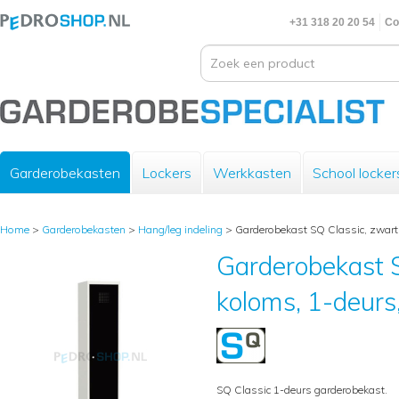
+31 318 20 20 54
Co
Garderobekasten
Lockers
Werkkasten
School locker
Home
>
Garderobekasten
>
Hang/leg indeling
>
Garderobekast SQ Classic, zwart
Garderobekast S
koloms, 1-deur
SQ Classic 1-deurs garderobekast.