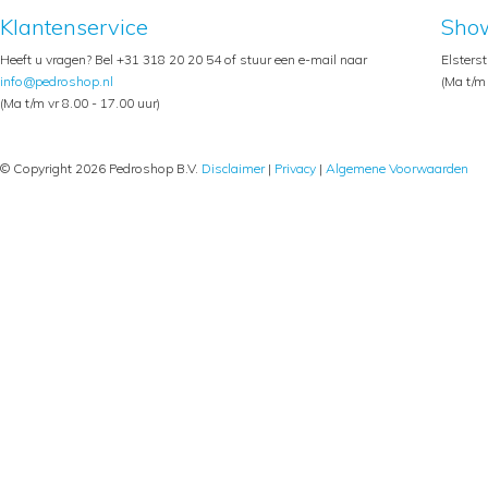
Klantenservice
Sho
Heeft u vragen? Bel +31 318 20 20 54 of stuur een e-mail naar
Elsters
info@pedroshop.nl
(Ma t/m 
(Ma t/m vr 8.00 - 17.00 uur)
© Copyright 2026 Pedroshop B.V.
Disclaimer
|
Privacy
|
Algemene Voorwaarden