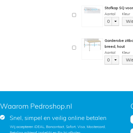
Stofkap SQ voor
Aantal
Kleur
0
Wit
Garderobe zitb
breed, hout
Aantal
Kleur
0
Wit
Waarom Pedroshop.nl
Snel, simpel en veilig online betalen
Wij accepteren iDEAL, Bancontact, Sofort, Visa, Mastercard,
Betaling achteraf (zakelijk) en Pin bij afhalen.