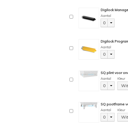
Digilock Manage
Aantal
0
Digilock Progra
Aantal
0
SQ plint voor on
Aantal
Kleur
0
Wit
SQ pootframe vo
Aantal
Kleur
0
Wit