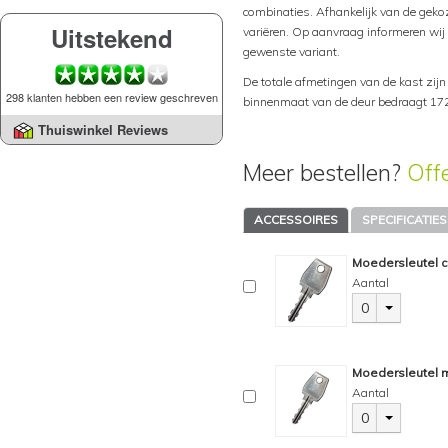
combinaties. Afhankelijk van de gekoze
Uitstekend
variëren. Op aanvraag informeren wij u
gewenste variant.
De totale afmetingen van de kast zij
298 klanten hebben een review geschreven
binnenmaat van de deur bedraagt 172
Thuiswinkel Reviews
Meer bestellen?
Off
ACCESSOIRES
SPECIFICATIES
Moedersleutel c
Aantal
0
Moedersleutel m
Aantal
0