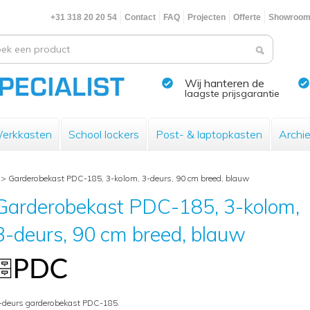
+31 318 20 20 54
Contact
FAQ
Projecten
Offerte
Showroo
Wij hanteren de
laagste prijsgarantie
erkkasten
School lockers
Post- & laptopkasten
Archi
>
Garderobekast PDC-185, 3-kolom, 3-deurs, 90 cm breed, blauw
Garderobekast PDC-185, 3-kolom,
3-deurs, 90 cm breed, blauw
-deurs garderobekast PDC-185.