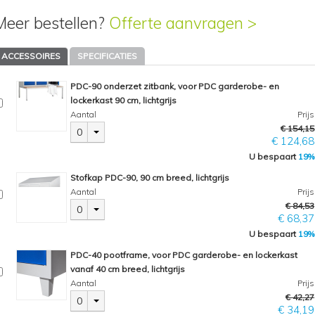
Meer bestellen?
Offerte aanvragen >
ACCESSOIRES
SPECIFICATIES
PDC-90 onderzet zitbank, voor PDC garderobe- en
lockerkast 90 cm, lichtgrijs
Aantal
Prijs
€ 154,15
0
€ 124,68
U bespaart
19%
Stofkap PDC-90, 90 cm breed, lichtgrijs
Aantal
Prijs
€ 84,53
0
€ 68,37
U bespaart
19%
PDC-40 pootframe, voor PDC garderobe- en lockerkast
vanaf 40 cm breed, lichtgrijs
Aantal
Prijs
€ 42,27
0
€ 34,19