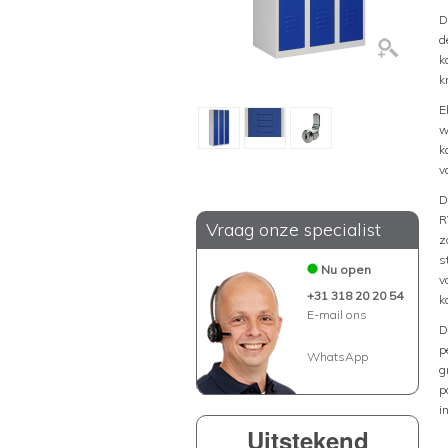
D
d
k
k
E
w
k
v
D
R
Vraag onze specialist
z
s
Nu open
v
+31 318 20 20 54
k
E-mail ons
D
p
WhatsApp
g
p
i
Uitstekend