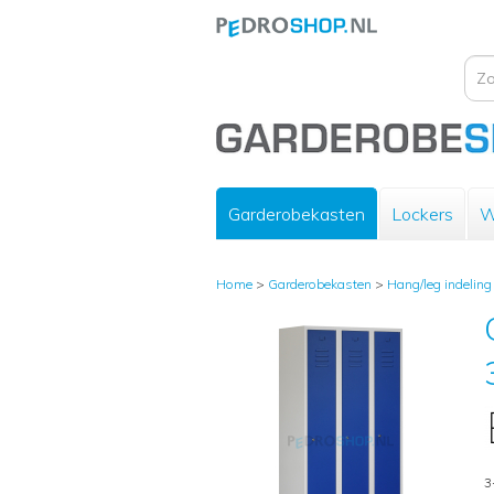
Garderobekasten
Lockers
W
Home
>
Garderobekasten
>
Hang/leg indeling
3