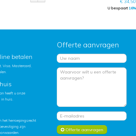
€ 34,50
U bespaart
16%
Offerte aanvragen
nline betalen
, Visa, Mastercard,
alen.
huis
an heeft u onze
in huis.
 het herroepingsrecht
lbevestiging zijn
Offerte aanvragen
oorwaarden
.