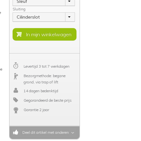
Sleuf
Sluiting
e
Cilinderslot
Levertijd 3 tot 7 werkdagen
de
Bezorgmethode: begane
grond, via trap of lift
14 dagen bedenktijd
Gegarandeerd de beste prijs
Garantie 2 jaar
Deel dit artikel met anderen