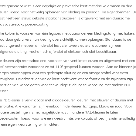
eze garderobekast is een degelijke en praktische kast met drie kolommen en drie
euren, ideaal voor het veilig opbergen van kleding en persoonlijke eigendommen. D
ast heeft een stevig gelaste staalconstructie en is afgewerkt met een duurzame,
rasvaste epoxy poedercoating.
lke kolom is voorzien van één legbord met daaronder een kledingstang met haken,
aardoor gebruikers hun kleding overzichtelijk kunnen opbergen. Standaard is de
ast uitgerust met een cilinderslot inclusief twee sleutels; optioneel zijn een
algrendelsluiting, mechanisch cijferslot of elektronisch slot beschikbaar.
e deuren zijn rechtsdraaiend, voorzien van ventilatiesleuven en uitgevoerd met een
VS veerscharnier waardoor ze tot 110° geopend kunnen worden. Aan de binnenzij
orgen stootdoppen voor een gedempte sluiting en een omegaprofiel voor extra
tevigheid. De achterzijde van de kast heeft ventilatieperforatie en de zijkanten zijn
oorzien van koppelgaten voor eenvoudige zijdelingse koppeling met andere PDC-
asten.
e PDC-serie is verkrijgbaar met gladde deuren, deuren met sleuven of deuren met
erforatie. Alle varianten zijn leverbaar in de kleuren lichtgrijs, blauw en rood. Voor
rotere bestellingen is het mogelijk de kast in andere RAL-kleuren te laten
oedercoaten. Ideaal voor wie een kleedruimte, werkplaats of bedrijfsruimte volledig
n een eigen kleurstelling wil inrichten.