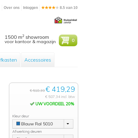
m
Over ons
Inloggen
8.5 van 10
2
1500 m
showroom
0
voor kantoor & magazijn
efkasten
Accessoires
€ 419,29
€ 518,39
€ 507,34 incl. btw
UW VOORDEEL 20%
Kleur deur
Blauw Ral 5010
Afwerking deuren