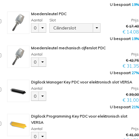
U bespaart
19%
Moedersleutel PDC
Aantal
Slot
Prijs
€ 17,40
0
Cilinderslot
€ 14,08
U bespaart
19%
Moedersleutel mechanisch cijferslot PDC
Aantal
Prijs
€ 42,75
0
€ 31,35
U bespaart
27%
Digilock Manager Key PDC voor elektronisch slot VERSA
Aantal
Prijs
€ 39,00
0
€ 31,00
U bespaart
21%
Digilock Programming Key PDC voor elektronisch slot
VERSA
Aantal
Prijs
€ 41,00
0