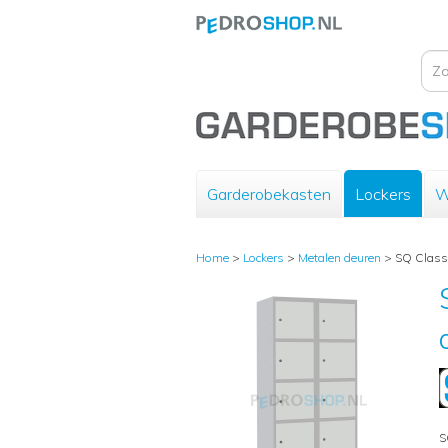
Garderobekasten
Lockers
W
Home
>
Lockers
>
Metalen deuren
>
SQ Classi
S