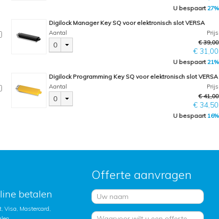
U bespaart
27%
Digilock Manager Key SQ voor elektronisch slot VERSA
Aantal
Prijs
€ 39,00
0
€ 31,00
U bespaart
21%
Digilock Programming Key SQ voor elektronisch slot VERSA
Aantal
Prijs
€ 41,00
0
€ 34,50
U bespaart
16%
Offerte aanvragen
nline betalen
, Visa, Mastercard,
alen.