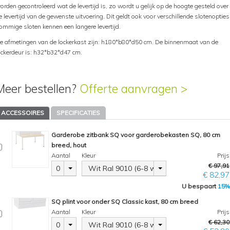
orden gecontroleerd wat de levertijd is, zo wordt u gelijk op de hoogte gesteld over
e levertijd van de gewenste uitvoering. Dit geldt ook voor verschillende slotenopties
ommige sloten kennen een langere levertijd.
e afmetingen van de lockerkast zijn: h180*b80*d50 cm. De binnenmaat van de
ockerdeur is: h32*b32*d47 cm.
Meer bestellen?
Offerte aanvragen >
ACCESSOIRES
SPECIFICATIES
Garderobe zitbank SQ voor garderobekasten SQ, 80 cm
breed, hout
Aantal
Kleur
Prijs
€ 97,91
0
Wit Ral 9010 (6-8 weken)
€ 82,97
U bespaart
15%
SQ plint voor onder SQ Classic kast, 80 cm breed
Aantal
Kleur
Prijs
€ 62,30
0
Wit Ral 9010 (6-8 weken)