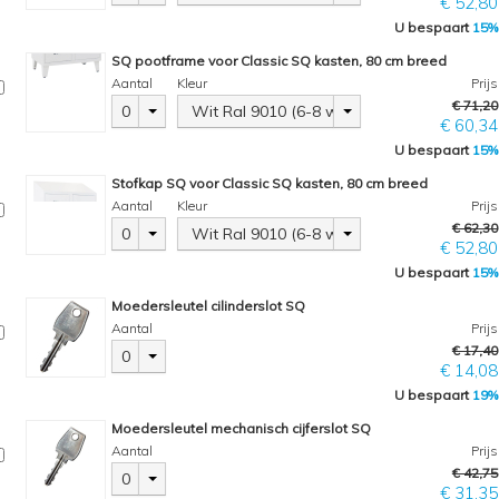
€ 52,80
U bespaart
15%
SQ pootframe voor Classic SQ kasten, 80 cm breed
Aantal
Kleur
Prijs
€ 71,20
0
Wit Ral 9010 (6-8 weken)
€ 60,34
U bespaart
15%
Stofkap SQ voor Classic SQ kasten, 80 cm breed
Aantal
Kleur
Prijs
€ 62,30
0
Wit Ral 9010 (6-8 weken)
€ 52,80
U bespaart
15%
Moedersleutel cilinderslot SQ
Aantal
Prijs
€ 17,40
0
€ 14,08
U bespaart
19%
Moedersleutel mechanisch cijferslot SQ
Aantal
Prijs
€ 42,75
0
€ 31,35