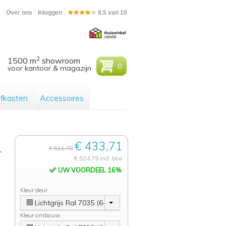
m
Over ons
Inloggen
8.5 van 10
2
1500 m
showroom
0
voor kantoor & magazijn
efkasten
Accessoires
€ 433,71
-
€ 511,78
€ 524,79 incl. btw
UW VOORDEEL 16%
Kleur deur
Lichtgrijs Ral 7035 (6-8 weken)
Kleur ombouw