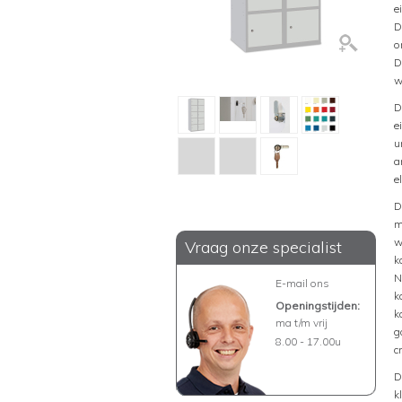
e
D
o
D
w
D
e
u
a
e
D
m
w
Vraag onze specialist
k
N
E-mail ons
k
Openingstijden:
k
ma t/m vrij
g
8.00 - 17.00u
c
D
k