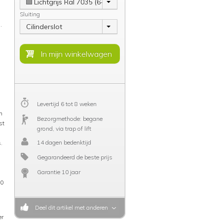
Lichtgrijs Ral 7035 (6-8 weken)
Sluiting
.
Cilinderslot
Levertijd 6 tot 8 weken
n
Bezorgmethode: begane
st
grond, via trap of lift
14 dagen bedenktijd
.
Gegarandeerd de beste prijs
Garantie 10 jaar
30
Deel dit artikel met anderen
er