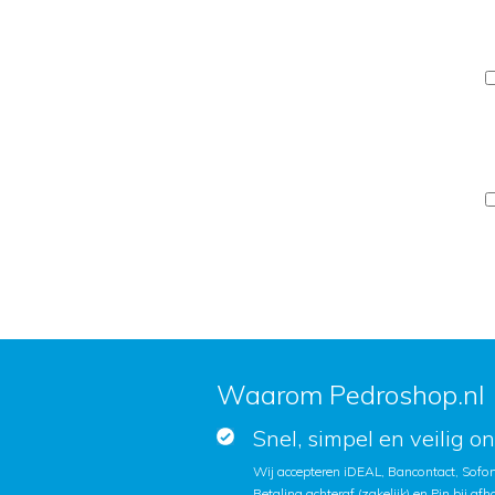
Waarom Pedroshop.nl
Snel, simpel en veilig o
Wij accepteren iDEAL, Bancontact, Sofort
Betaling achteraf (zakelijk) en Pin bij afh