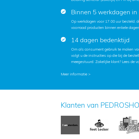
Binnen 5 werkdagen in 
Op werkdagen voor 17.00 uur besteld, d
voorraad producten binnen enkele dagen 
14 dagen bedenktijd
Om als consument gebruik te maken van
volgt u de instructies op die bij de beste
meegestuurd. Zakelijke klant?
Lees de v
Meer informatie >
Klanten van PEDROSHO