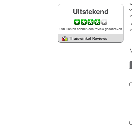
w
Uitstekend
d
s
D
298 klanten hebben een review geschreven
l
Thuiswinkel Reviews