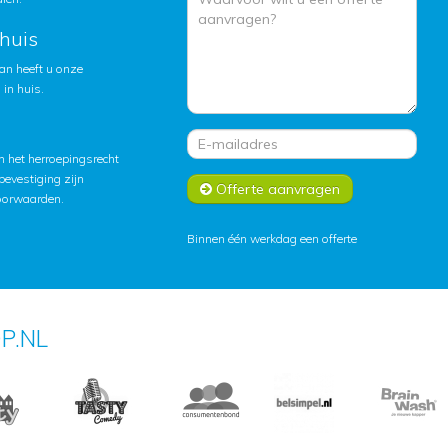
huis
an heeft u onze
in huis.
 het herroepingsrecht
lbevestiging zijn
Offerte aanvragen
oorwaarden
.
Binnen één werkdag een offerte
P.NL