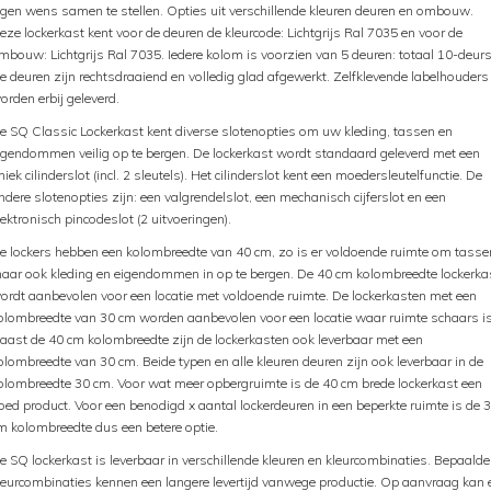
igen wens samen te stellen. Opties uit verschillende kleuren deuren en ombouw.
eze lockerkast kent voor de deuren de kleurcode: Lichtgrijs Ral 7035 en voor de
mbouw: Lichtgrijs Ral 7035. Iedere kolom is voorzien van 5 deuren: totaal 10-deurs
e deuren zijn rechtsdraaiend en volledig glad afgewerkt. Zelfklevende labelhouders
orden erbij geleverd.
e SQ Classic Lockerkast kent diverse slotenopties om uw kleding, tassen en
igendommen veilig op te bergen. De lockerkast wordt standaard geleverd met een
niek cilinderslot (incl. 2 sleutels). Het cilinderslot kent een moedersleutelfunctie. De
ndere slotenopties zijn: een valgrendelslot, een mechanisch cijferslot en een
lektronisch pincodeslot (2 uitvoeringen).
e lockers hebben een kolombreedte van 40 cm, zo is er voldoende ruimte om tasse
aar ook kleding en eigendommen in op te bergen. De 40 cm kolombreedte lockerka
ordt aanbevolen voor een locatie met voldoende ruimte. De lockerkasten met een
olombreedte van 30 cm worden aanbevolen voor een locatie waar ruimte schaars is
aast de 40 cm kolombreedte zijn de lockerkasten ook leverbaar met een
olombreedte van 30 cm. Beide typen en alle kleuren deuren zijn ook leverbaar in de
olombreedte 30 cm. Voor wat meer opbergruimte is de 40 cm brede lockerkast een
oed product. Voor een benodigd x aantal lockerdeuren in een beperkte ruimte is de 
m kolombreedte dus een betere optie.
e SQ lockerkast is leverbaar in verschillende kleuren en kleurcombinaties. Bepaalde
leurcombinaties kennen een langere levertijd vanwege productie. Op aanvraag kan 