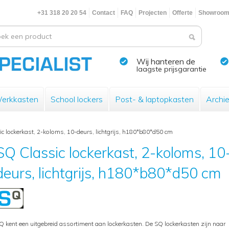
+31 318 20 20 54
Contact
FAQ
Projecten
Offerte
Showroo
Wij hanteren de
laagste prijsgarantie
erkkasten
School lockers
Post- & laptopkasten
Archi
c lockerkast, 2-koloms, 10-deurs, lichtgrijs, h180*b80*d50 cm
SQ Classic lockerkast, 2-koloms, 10
deurs, lichtgrijs, h180*b80*d50 cm
Q kent een uitgebreid assortiment aan lockerkasten. De SQ lockerkasten zijn naar