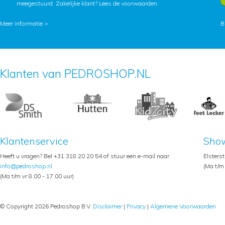
meegestuurd. Zakelijke klant?
Lees de voorwaarden
.
Meer informatie >
B
Klanten van PEDROSHOP.NL
Klantenservice
Sho
Heeft u vragen? Bel +31 318 20 20 54 of stuur een e-mail naar
Elsters
info@pedroshop.nl
(Ma t/m 
(Ma t/m vr 8.00 - 17.00 uur)
© Copyright 2026 Pedroshop B.V.
Disclaimer
|
Privacy
|
Algemene Voorwaarden