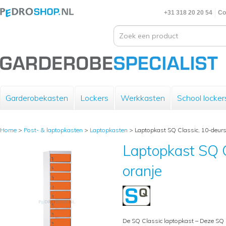
+31 318 20 20 54
Co
Garderobekasten
Lockers
Werkkasten
School locker
Home
>
Post- & laptopkasten
>
Laptopkasten
>
Laptopkast SQ Classic, 10-deurs
Laptopkast SQ C
oranje
De SQ Classic laptopkast – Deze SQ 