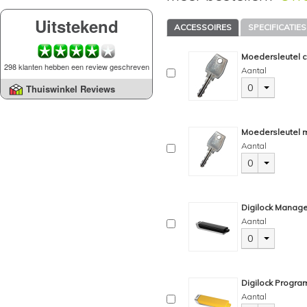
Uitstekend
ACCESSOIRES
SPECIFICATIES
Moedersleutel c
298 klanten hebben een review geschreven
Aantal
0
Thuiswinkel Reviews
Moedersleutel m
Aantal
0
Digilock Manage
Aantal
0
Digilock Progra
Aantal