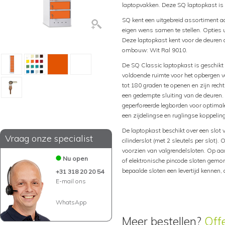
laptopvakken. Deze SQ laptopkast is
SQ kent een uitgebreid assortiment a
eigen wens samen te stellen. Opties 
Deze laptopkast kent voor de deuren 
ombouw: Wit Ral 9010.
De SQ Classic laptopkast is geschikt 
voldoende ruimte voor het opbergen 
tot 180 graden te openen en zijn rec
een gedempte sluiting van de deuren.
geperforeerde legborden voor optimale
een zijdelingse en ruglingse koppeling
De laptopkast beschikt over een slot 
Vraag onze specialist
cilinderslot (met 2 sleutels per slot).
voorzien van valgrendelsloten. Op aa
Nu open
of elektronische pincode sloten gemo
bepaalde sloten een levertijd kennen
+31 318 20 20 54
E-mail ons
WhatsApp
Meer bestellen?
Off