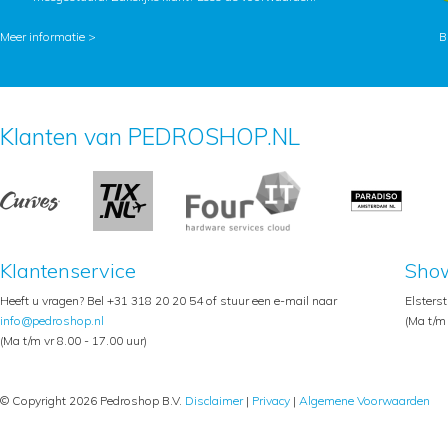
Meer informatie >
B
Klanten van PEDROSHOP.NL
Klantenservice
Sho
Heeft u vragen? Bel +31 318 20 20 54 of stuur een e-mail naar
Elsters
info@pedroshop.nl
(Ma t/m 
(Ma t/m vr 8.00 - 17.00 uur)
© Copyright 2026 Pedroshop B.V.
Disclaimer
|
Privacy
|
Algemene Voorwaarden