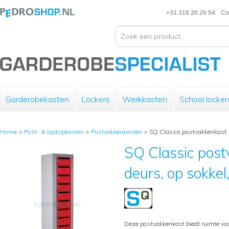
+31 318 20 20 54
Co
Garderobekasten
Lockers
Werkkasten
School locker
Home
>
Post- & laptopkasten
>
Postvakkenkasten
>
SQ Classic postvakkenkast, 
SQ Classic post
deurs, op sokkel
Deze postvakkenkast biedt ruimte vo