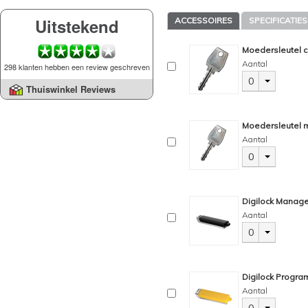
Uitstekend
ACCESSOIRES
SPECIFICATIES
Moedersleutel c
Aantal
298 klanten hebben een review geschreven
0
Thuiswinkel Reviews
Moedersleutel m
Aantal
0
Digilock Manage
Aantal
0
Digilock Progra
Aantal