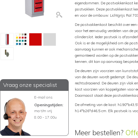
eigendommen. De postvakkenkast ken
postvakken. Deze postvakkenkast ken
en voor de ombouw: Lichtgrijs Ral 70
De postvakkenkast beschikt over een c
voor het eenvoudig verdelen van de po
cilinderslot. Ieder postvak is afzonder
Ook is er de mogelijkheid om de postv
aanvraag kunnen er ook mechanische ci
gemonteerd worden op de postvakken. 
kennen, dit kan op aanvraag besprok
De deuren zijn voorzien van kunststof
van de deuren wordt gedempt. De deur
rechtsdraaiend. De deuren zijn vlak e
Vraag onze specialist
kast voorzien van koppelgaten voor ee
Daarnaast staat deze postvakkenkast
E-mail ons
De afmeting van de kast: h190*b43,5
Openingstijden:
ma t/m vrij
h14*b26*d46,5 cm. Elk postvak is voo
8.00 - 17.00u
Meer bestellen?
Off