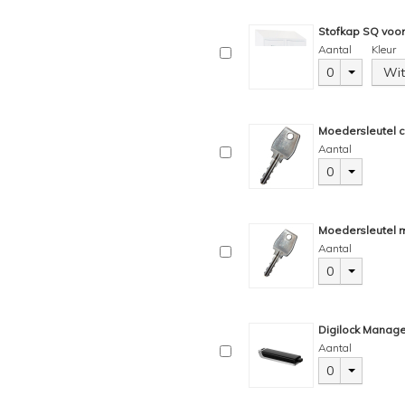
Stofkap SQ voor
Aantal
Kleur
0
Wit
Moedersleutel c
Aantal
0
Moedersleutel m
Aantal
0
Digilock Manage
Aantal
0