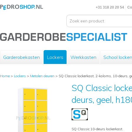
+31 318 20 20 54
Co
Garderobekasten
Lockers
Werkkasten
School locker
Home
>
Lockers
>
Metalen deuren
>
SQ Classic lockerkast, 2-koloms, 10-deurs, 
SQ Classic lock
deurs, geel, h
SQ Classic 10-deurs lockerkast.