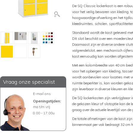
De SQ Classic lockerkast is een robuu
voor het veilig bewaren van kleding,
hoogwaardige afwerking en het tijdlo
kleedruimtes, scholen, sportfaciliteit
Standaard wordt de kast geleverd met e
Dit slot beschikt over een moedersleute
Daarnaast zijn er diverse andere slu
valgrendelslot, een mechanisch cijfers
kast eenvoudig kan worden afgestem
Met een kolombreedte van 40 cm biedt 
voor het opbergen van kleding, tasse
wordt aanbevolen voor locaties met 
Vraag onze specialist
ruimte beperkter is, kan worden gekoz
zijn leverbaar in diverse kleuren en k
E-mail ons
De SQ lockerkasten zijn verkrijgbaar i
Openingstijden:
de gekozen kleur of slotoptie kan de l
ma t/m vrij
graag over de actuele levertijd van de
8.00 - 17.00u
De totale afmetingen van de kast zij
binnenmaat per vak bedraagt 32 cm h