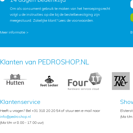
Om als consument gebruik te maken van het herroepingsrecht
volgt u de instructies op die bij de bestelbevestiging zijn
meegestuurd. Zakelijke klant?
Lees de voorwaarden
.
Meer informatie >
B
Klanten van PEDROSHOP.NL
Klantenservice
Sho
Heeft u vragen? Bel +31 318 20 20 54 of stuur een e-mail naar
Elsters
info@pedroshop.nl
(Ma t/m 
(Ma t/m vr 8.00 - 17.00 uur)