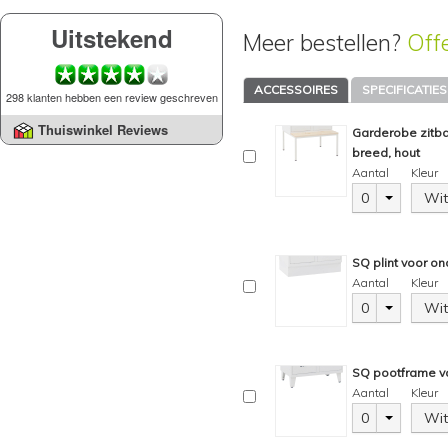
Uitstekend
Meer bestellen?
Off
ACCESSOIRES
SPECIFICATIES
298 klanten hebben een review geschreven
Thuiswinkel Reviews
Garderobe zitb
breed, hout
Aantal
Kleur
0
Wit
SQ plint voor on
Aantal
Kleur
0
Wit
SQ pootframe vo
Aantal
Kleur
0
Wit