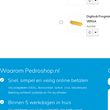
0
Digilock Progra
VERSA
Aantal
0
Waarom Pedroshop.nl
Snel, simpel en veilig online betalen
Wij accepteren iDEAL, Bancontact, Sofort, Visa, Mastercard,
Betaling achteraf (zakelijk) en Pin bij afhalen.
Binnen 5 werkdagen in huis
Op werkdagen voor 17.00 uur besteld, dan heeft u onze