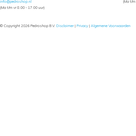
info@pedroshop.nl
(Ma t/m 
(Ma t/m vr 8.00 - 17.00 uur)
© Copyright 2026 Pedroshop B.V.
Disclaimer
|
Privacy
|
Algemene Voorwaarden