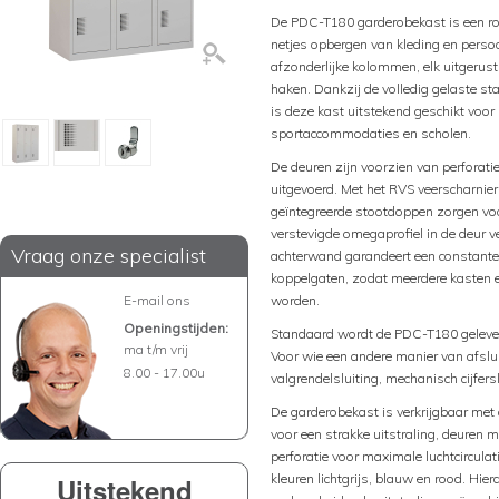
De PDC-T180 garderobekast is een ro
netjes opbergen van kleding en perso
afzonderlijke kolommen, elk uitgerus
haken. Dankzij de volledig gelaste st
is deze kast uitstekend geschikt voor 
sportaccommodaties en scholen.
De deuren zijn voorzien van perforatie
uitgevoerd. Met het RVS veerscharnier
geïntegreerde stootdoppen zorgen voor
verstevigde omegaprofiel in de deur ve
Vraag onze specialist
achterwand garandeert een constante l
koppelgaten, zodat meerdere kasten 
E-mail ons
worden.
Openingstijden:
Standaard wordt de PDC-T180 geleverd 
ma t/m vrij
Voor wie een andere manier van afslui
8.00 - 17.00u
valgrendelsluiting, mechanisch cijfersl
De garderobekast is verkrijgbaar met d
voor een strakke uitstraling, deuren m
perforatie voor maximale luchtcirculat
kleuren lichtgrijs, blauw en rood. Hie
Uitstekend