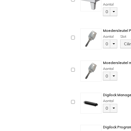
Aantal
0
Moedersleutel 
Aantal
Slot
0
Cil
Moedersleutel m
Aantal
0
Digilock Manage
Aantal
0
Digilock Progra