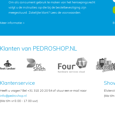
Om als consument gebruik te maken van het herroepingsrecht
volgt u de instructies op die bij de bestelbevestiging zijn
meegestuurd. Zakelijke klant?
Lees de voorwaarden
.
Meer informatie >
B
Klanten van PEDROSHOP.NL
Klantenservice
Sho
Heeft u vragen? Bel +31 318 20 20 54 of stuur een e-mail naar
Elsters
info@pedroshop.nl
(Ma t/m 
(Ma t/m vr 8.00 - 17.00 uur)