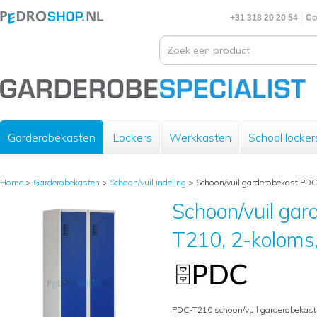
+31 318 20 20 54
Co
Garderobekasten
Lockers
Werkkasten
School locker
Home
>
Garderobekasten
>
Schoon/vuil indeling
>
Schoon/vuil garderobekast PDC
Schoon/vuil ga
T210, 2-koloms,
PDC-T210 schoon/vuil garderobekast