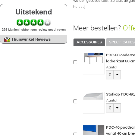
worden gepoedercoat. Zo sluit de gard
huisstijl.
Uitstekend
Meer bestellen?
Off
298 klanten hebben een review geschreven
Thuiswinkel Reviews
ACCESSOIRES
SPECIFICATIES
PDC-80 onderzet
lockerkast 80 cm,
Aantal
0
Stofkap PDC-80, 
Aantal
0
PDC-40 pootfram
vanaf 40 cm breed