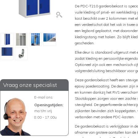
De PDC-T210 garderobekast is specia
vuile kleding of privé- en werkkledi
kast beschikt over 2 kolommen met elk
een verdeelschot dat het vak in twee 
een legbord geplaatst, met daaronder 
kledingstang met haken. Zo blijft kledi
gescheiden.
Elke deur is standaard uitgerust met ee
zodat kleding en persoonlijke eigen
Optioneel zijn ook een mechanisch cijf
valgrendelsluiting beschikbaar voor g
Deze garderobekast heeft een stevige
Vraag onze specialist
epoxy poedercoating. De deuren zijn r
en kunnen dankzij het RVS veerschar
E-mail ons
Stootdoppen zorgen voor een zachte s
stevigheid. De geperforeerde achterzij
Openingstijden:
ma t/m vrij
zijkanten bevinden zich koppelgaten
verbonden met andere PDC-kasten.
8.00 - 17.00u
De garderobekast is verkrijgbaar in de
afname van grotere aantallen kan de 