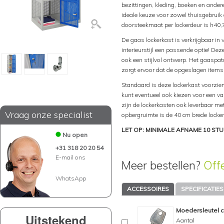
bezittingen, kleding, boeken en ander
ideale keuze voor zowel thuisgebruik
doorsteekmaat per lockerdeur is h40
De gaas lockerkast is verkrijgbaar in v
interieurstijl een passende optie! Deze
ook een stijlvol ontwerp. Het gaaspat
zorgt ervoor dat de opgeslagen items 
Standaard is deze lockerkast voorzien v
kunt eventueel ook kiezen voor een v
zijn de lockerkasten ook leverbaar m
Vraag onze specialist
opbergruimte is de 40 cm brede locke
LET OP: MINIMALE AFNAME 10 STU
Nu open
+31 318 20 20 54
E-mail ons
Meer bestellen?
Off
WhatsApp
ACCESSOIRES
SPECIFICATIES
Moedersleutel c
Uitstekend
Aantal