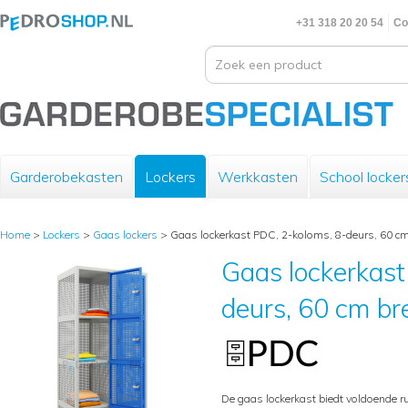
+31 318 20 20 54
Co
Garderobekasten
Lockers
Werkkasten
School locker
Home
>
Lockers
>
Gaas lockers
>
Gaas lockerkast PDC, 2-koloms, 8-deurs, 60 cm
Gaas lockerkast
deurs, 60 cm br
De gaas lockerkast biedt voldoende r