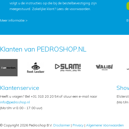
volgt u de instructies op die bij de bestelbevestiging zijn
meegestuurd. Zakelijke klant?
Lees de voorwaarden
.
Meer informatie >
B
Klanten van PEDROSHOP.NL
Klantenservice
Sho
Heeft u vragen? Bel +31 318 20 20 54 of stuur een e-mail naar
Elsters
info@pedroshop.nl
(Ma t/m 
(Ma t/m vr 8.00 - 17.00 uur)
© Copyright 2026 Pedroshop B.V.
Disclaimer
|
Privacy
|
Algemene Voorwaarden