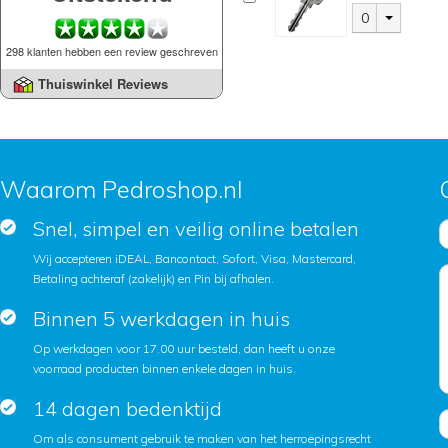
0
298 klanten hebben een review geschreven
Thuiswinkel Reviews
Waarom Pedroshop.nl
Snel, simpel en veilig online betalen
Wij accepteren iDEAL, Bancontact, Sofort, Visa, Mastercard,
Betaling achteraf (zakelijk) en Pin bij afhalen.
Binnen 5 werkdagen in huis
Op werkdagen voor 17.00 uur besteld, dan heeft u onze
voorraad producten binnen enkele dagen in huis.
14 dagen bedenktijd
Om als consument gebruik te maken van het herroepingsrecht