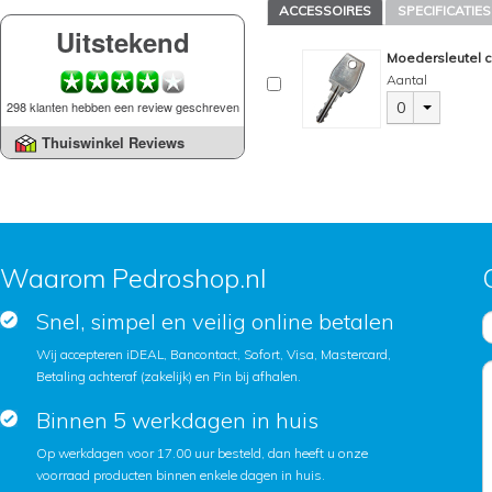
ACCESSOIRES
SPECIFICATIES
Uitstekend
Moedersleutel c
Aantal
298 klanten hebben een review geschreven
0
Thuiswinkel Reviews
Waarom Pedroshop.nl
Snel, simpel en veilig online betalen
Wij accepteren iDEAL, Bancontact, Sofort, Visa, Mastercard,
Betaling achteraf (zakelijk) en Pin bij afhalen.
Binnen 5 werkdagen in huis
Op werkdagen voor 17.00 uur besteld, dan heeft u onze
voorraad producten binnen enkele dagen in huis.