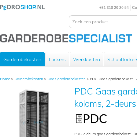
+31 318 20 20 54
Co
Garderobekasten
Lockers
Werkkasten
School locker
Home
>
Garderobekasten
>
Gaas garderobekasten
>
PDC Gaas garderobekast , 2
PDC Gaas garde
koloms, 2-deurs
PDC 2-deurs gaas garderobekast - 8