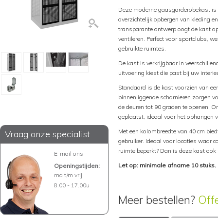
Deze moderne gaasgarderobekast is dé
overzichtelijk opbergen van kleding 
transparante ontwerp oogt de kast ope
ventileren. Perfect voor sportclubs, w
gebruikte ruimtes.
De kast is verkrijgbaar in veerschille
uitvoering kiest die past bij uw interieu
Standaard is de kast voorzien van een 
binnenliggende scharnieren zorgen vo
de deuren tot 90 graden te openen. On
geplaatst, ideaal voor het ophangen v
Met een kolombreedte van 40 cm bied
Vraag onze specialist
gebruiker. Ideaal voor locaties waar c
ruimte beperkt? Dan is deze kast ook 
E-mail ons
Let op: minimale afname 10 stuks.
Openingstijden:
ma t/m vrij
8.00 - 17.00u
Meer bestellen?
Off