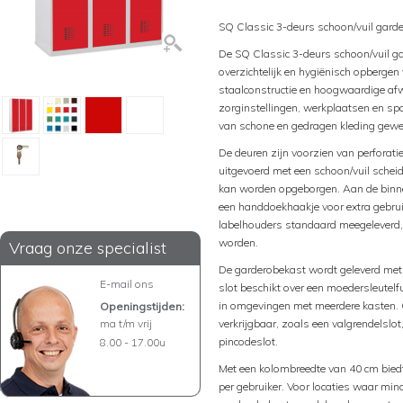
SQ Classic 3-deurs schoon/vuil gard
De SQ Classic 3-deurs schoon/vuil g
overzichtelijk en hygiënisch opbergen
staalconstructie en hoogwaardige afwe
zorginstellingen, werkplaatsen en spo
van schone en gedragen kleding gewe
De deuren zijn voorzien van perforatie
uitgevoerd met een schoon/vuil scheidi
kan worden opgeborgen. Aan de binne
een handdoekhaakje voor extra gebru
labelhouders standaard meegeleverd, 
worden.
Vraag onze specialist
De garderobekast wordt geleverd met ee
E-mail ons
slot beschikt over een moedersleutelfu
in omgevingen met meerdere kasten. O
Openingstijden:
ma t/m vrij
verkrijgbaar, zoals een valgrendelslot
pincodeslot.
8.00 - 17.00u
Met een kolombreedte van 40 cm bied
per gebruiker. Voor locaties waar mind