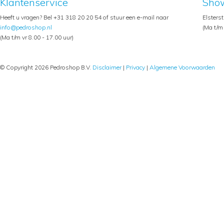
Klantenservice
Sho
Heeft u vragen? Bel +31 318 20 20 54 of stuur een e-mail naar
Elsters
info@pedroshop.nl
(Ma t/m 
(Ma t/m vr 8.00 - 17.00 uur)
© Copyright 2026 Pedroshop B.V.
Disclaimer
|
Privacy
|
Algemene Voorwaarden