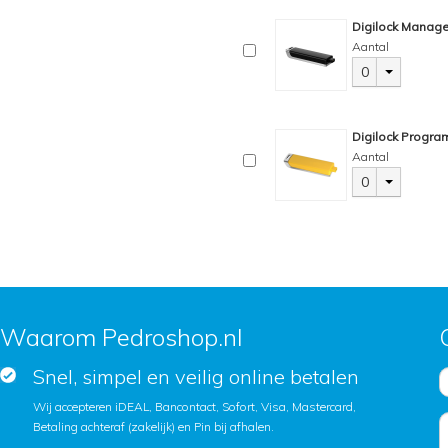
Digilock Manage
Aantal
0
Digilock Progra
Aantal
0
Waarom Pedroshop.nl
Snel, simpel en veilig online betalen
Wij accepteren iDEAL, Bancontact, Sofort, Visa, Mastercard,
Betaling achteraf (zakelijk) en Pin bij afhalen.