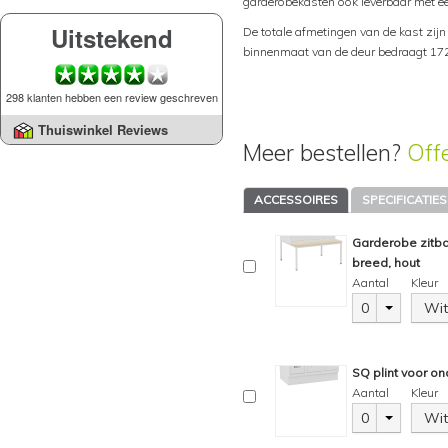
garderobekasten ook leverbaar met e
Uitstekend
De totale afmetingen van de kast zij
binnenmaat van de deur bedraagt 172
298 klanten hebben een review geschreven
Thuiswinkel Reviews
Meer bestellen?
Off
ACCESSOIRES
SPECIFICATIES
Garderobe zitb
breed, hout
Aantal
Kleur
0
Wit
SQ plint voor on
Aantal
Kleur
0
Wit