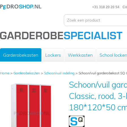
+31 318 20 20 54
Co
Garderobekasten
Lockers
Werkkasten
School locker
Home
>
Garderobekasten
>
Schoon/vuil indeling
>
Schoon/vuil garderobekast SQ 
Schoon/vuil gar
Classic, rood, 3
180*120*50 c