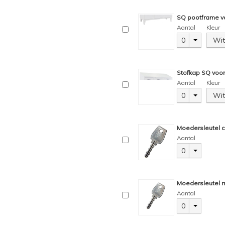
SQ pootframe vo
Aantal
Kleur
0
Wit
Stofkap SQ voor
Aantal
Kleur
0
Wit
Moedersleutel c
Aantal
0
Moedersleutel m
Aantal
0