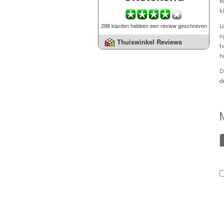
k
k
298 klanten hebben een review geschreven
L
o
Thuiswinkel Reviews
t
h
D
d