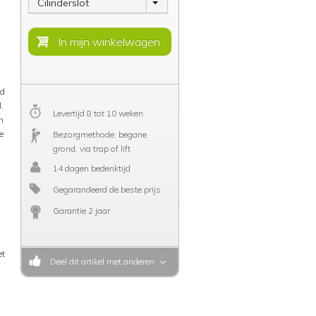
Cilinderslot
ad
.
Levertijd 8 tot 10 weken
n
e
Bezorgmethode: begane
grond, via trap of lift
14 dagen bedenktijd
Gegarandeerd de beste prijs
Garantie 2 jaar
et
Deel dit artikel met anderen