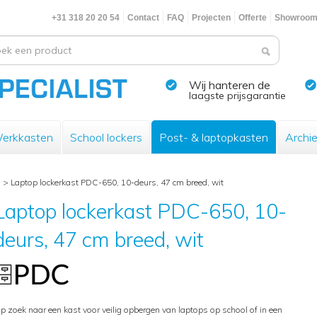
+31 318 20 20 54
Contact
FAQ
Projecten
Offerte
Showroo
Wij hanteren de
laagste prijsgarantie
erkkasten
School lockers
Post- & laptopkasten
Archi
n
>
Laptop lockerkast PDC-650, 10-deurs, 47 cm breed, wit
Laptop lockerkast PDC-650, 10-
deurs, 47 cm breed, wit
p zoek naar een kast voor veilig opbergen van laptops op school of in een