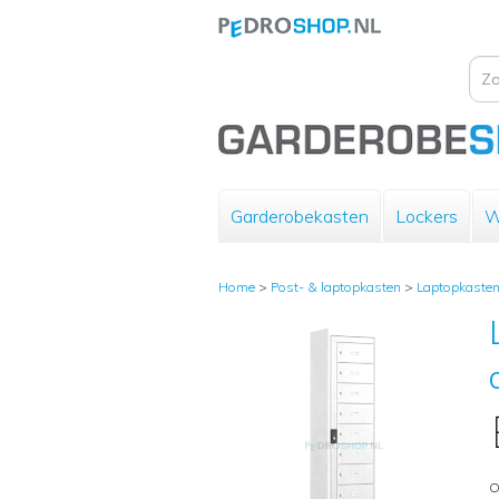
Garderobekasten
Lockers
W
Home
>
Post- & laptopkasten
>
Laptopkaste
O