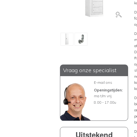
k
D
f
o
D
m
a
D
R
o
Vraag onze specialist
s
n
E-mail ons
k
k
Openingstijden:
ma t/m vrij
D
8.00 - 17.00u
b
c
p
b
D
Uitstekend