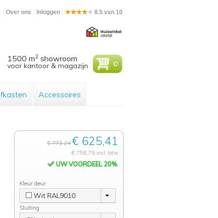
m
Over ons
Inloggen
8.5 van 10
2
1500 m
showroom
0
voor kantoor & magazijn
efkasten
Accessoires
€ 625,41
€ 773,24
€ 756,75 incl. btw
UW VOORDEEL 20%
Kleur deur
Wit RAL9010
Sluiting