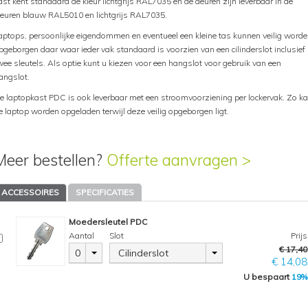
ast kent standaard de kleur lichtgrijs RAL7035 en de deuren zijn leverbaar in de
leuren blauw RAL5010 en lichtgrijs RAL7035.
aptops, persoonlijke eigendommen en eventueel een kleine tas kunnen veilig word
pgeborgen daar waar ieder vak standaard is voorzien van een cilinderslot inclusief
wee sleutels. Als optie kunt u kiezen voor een hangslot voor gebruik van een
angslot.
e laptopkast PDC is ook leverbaar met een stroomvoorziening per lockervak. Zo k
e laptop worden opgeladen terwijl deze veilig opgeborgen ligt.
Meer bestellen?
Offerte aanvragen >
ACCESSOIRES
SPECIFICATIES
Moedersleutel PDC
Aantal
Slot
Prijs
€ 17,40
0
Cilinderslot
€ 14,08
U bespaart
19%