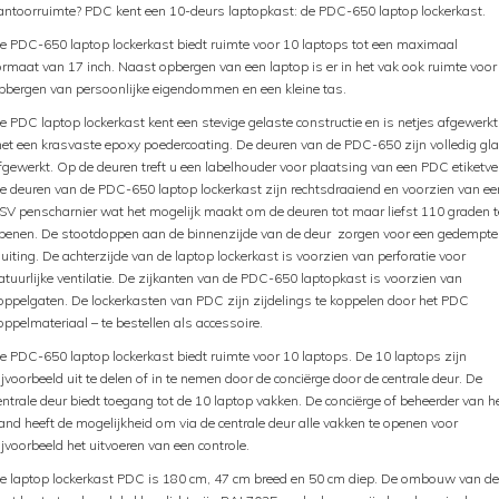
antoorruimte? PDC kent een 10-deurs laptopkast: de PDC-650 laptop lockerkast.
e PDC-650 laptop lockerkast biedt ruimte voor 10 laptops tot een maximaal
ormaat van 17 inch. Naast opbergen van een laptop is er in het vak ook ruimte voor
pbergen van persoonlijke eigendommen en een kleine tas.
e PDC laptop lockerkast kent een stevige gelaste constructie en is netjes afgewerkt
et een krasvaste epoxy poedercoating. De deuren van de PDC-650 zijn volledig gl
fgewerkt. Op de deuren treft u een labelhouder voor plaatsing van een PDC etiketvel
e deuren van de PDC-650 laptop lockerkast zijn rechtsdraaiend en voorzien van ee
SV penscharnier wat het mogelijk maakt om de deuren tot maar liefst 110 graden t
penen. De stootdoppen aan de binnenzijde van de deur zorgen voor een gedempte
luiting. De achterzijde van de laptop lockerkast is voorzien van perforatie voor
atuurlijke ventilatie. De zijkanten van de PDC-650 laptopkast is voorzien van
oppelgaten. De lockerkasten van PDC zijn zijdelings te koppelen door het PDC
oppelmateriaal – te bestellen als accessoire.
e PDC-650 laptop lockerkast biedt ruimte voor 10 laptops. De 10 laptops zijn
ijvoorbeeld uit te delen of in te nemen door de conciërge door de centrale deur. De
entrale deur biedt toegang tot de 10 laptop vakken. De conciërge of beheerder van h
and heeft de mogelijkheid om via de centrale deur alle vakken te openen voor
ijvoorbeeld het uitvoeren van een controle.
e laptop lockerkast PDC is 180 cm, 47 cm breed en 50 cm diep. De ombouw van de