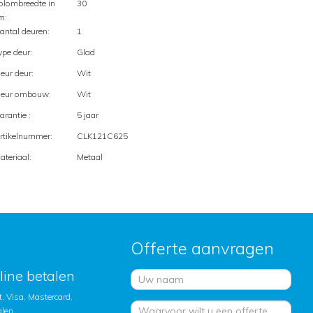
olombreedte in
30
m:
antal deuren:
1
ype deur:
Glad
leur deur:
Wit
leur ombouw:
Wit
arantie :
5 jaar
rtikelnummer:
CLK121C625
ateriaal:
Metaal
Offerte aanvragen
nline betalen
, Visa, Mastercard,
alen.