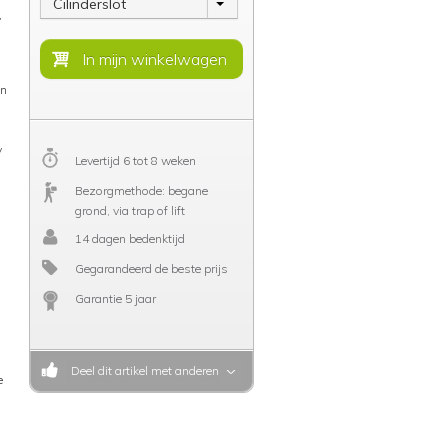
Cilinderslot
y
en
y
Levertijd 6 tot 8 weken
Bezorgmethode: begane
grond, via trap of lift
14 dagen bedenktijd
Gegarandeerd de beste prijs
Garantie 5 jaar
Deel dit artikel met anderen
e