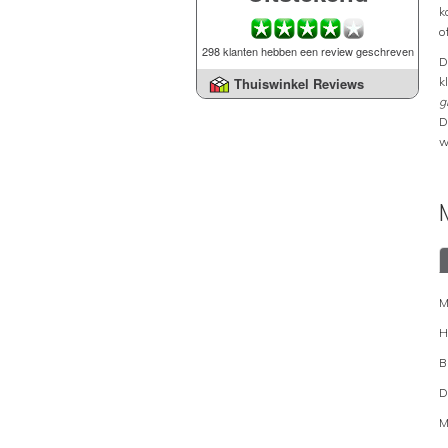
k
o
298 klanten hebben een review geschreven
D
k
Thuiswinkel Reviews
g
D
w
M
H
B
D
M