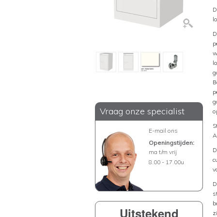
D
l
D
p
w
l
g
B
p
g
Vraag onze specialist
o
S
E-mail ons
A
Openingstijden:
D
ma t/m vrij
c
8.00 - 17.00u
v
D
s
b
Uitstekend
z