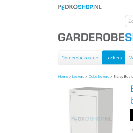
Garderobekasten
Lockers
W
Home
>
Lockers
>
Cube lockers
>
Bisley Basic
O