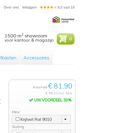
m
Over ons
Inloggen
8.5 van 10
2
1500 m
showroom
0
voor kantoor & magazijn
efkasten
Accessoires
€ 81,90
€ 117,00
€ 99,10 incl. btw
t
UW VOORDEEL 30%
Kleur
Krijtwit Ral 9010
Sluiting