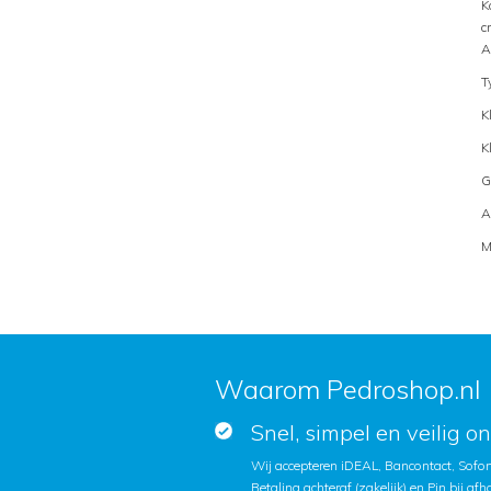
K
c
A
T
K
K
G
A
M
Waarom Pedroshop.nl
Snel, simpel en veilig o
Wij accepteren iDEAL, Bancontact, Sofort
Betaling achteraf (zakelijk) en Pin bij afh