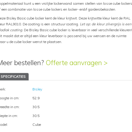
oppelmateriaal kunt u een vrolijke lockerwand samen stellen van losse cube locker
f een combinatie van losse cube lockers en locker- en/of garderobekasten.
eze Bisley Basic cube locker kent de kleur krijtwit. Deze krijtwitte kleur kent de RAL
leur RAL9010. De coating is een structuur coating.
Let op: de kleur zilvergrijs is een
ladlak coating.
De Bisley Basic cube locker is leverbaar in veel verschillende kleuren!
it maakt dat er altijd een kleur leverbaar is passend bij uw wensen en de ruimte
aar u de cube locker wenst te plaatsen.
Meer bestellen?
Offerte aanvragen >
SPECIFICATIES
erk:
Bisley
oogte in cm:
52.9
reedte in cm:
30.5
iepte in cm:
30.5
odel:
Cube