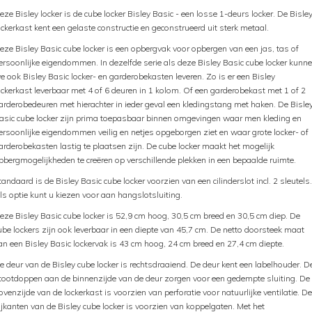
eze Bisley locker is de cube locker Bisley Basic - een losse 1-deurs locker. De Bisle
ockerkast kent een gelaste constructie en geconstrueerd uit sterk metaal.
eze Bisley Basic cube locker is een opbergvak voor opbergen van een jas, tas of
ersoonlijke eigendommen. In dezelfde serie als deze Bisley Basic cube locker kunn
e ook Bisley Basic locker- en garderobekasten leveren. Zo is er een Bisley
ockerkast leverbaar met 4 of 6 deuren in 1 kolom. Of een garderobekast met 1 of 2
arderobedeuren met hierachter in ieder geval een kledingstang met haken. De Bisle
asic cube locker zijn prima toepasbaar binnen omgevingen waar men kleding en
ersoonlijke eigendommen veilig en netjes opgeborgen ziet en waar grote locker- of
arderobekasten lastig te plaatsen zijn. De cube locker maakt het mogelijk
pbergmogelijkheden te creëren op verschillende plekken in een bepaalde ruimte.
tandaard is de Bisley Basic cube locker voorzien van een cilinderslot incl. 2 sleutels.
ls optie kunt u kiezen voor aan hangslotsluiting.
eze Bisley Basic cube locker is 52,9 cm hoog, 30,5 cm breed en 30,5 cm diep. De
ube lockers zijn ook leverbaar in een diepte van 45,7 cm. De netto doorsteek maat
an een Bisley Basic lockervak is 43 cm hoog, 24 cm breed en 27,4 cm diepte.
e deur van de Bisley cube locker is rechtsdraaiend. De deur kent een labelhouder. D
tootdoppen aan de binnenzijde van de deur zorgen voor een gedempte sluiting. De
ovenzijde van de lockerkast is voorzien van perforatie voor natuurlijke ventilatie. De
ijkanten van de Bisley cube locker is voorzien van koppelgaten. Met het