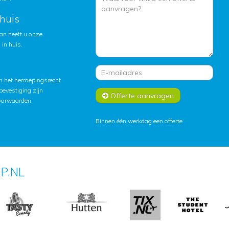
huis
an heeft u onze
in huis.
 het herroepingsrecht
lbevestiging zijn
Offerte aanvragen
oorwaarden
.
Binnen één werkdag een offerte
P.NL