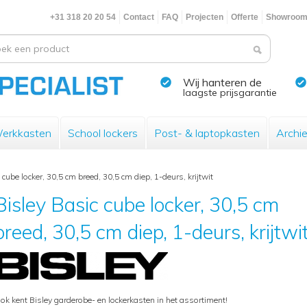
+31 318 20 20 54
Contact
FAQ
Projecten
Offerte
Showroo
Wij hanteren de
laagste prijsgarantie
erkkasten
School lockers
Post- & laptopkasten
Archi
 cube locker, 30,5 cm breed, 30,5 cm diep, 1-deurs, krijtwit
Bisley Basic cube locker, 30,5 cm
breed, 30,5 cm diep, 1-deurs, krijtwi
ok kent Bisley garderobe- en lockerkasten in het assortiment!