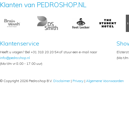
Klanten van PEDROSHOP.NL
Klantenservice
Sho
Heeft u vragen? Bel +31 318 20 20 54 of stuur een e-mail naar
Elsters
info@pedroshop.nl
(Ma t/m 
(Ma t/m vr 8.00 - 17.00 uur)
© Copyright 2026 Pedroshop B.V.
Disclaimer
|
Privacy
|
Algemene Voorwaarden