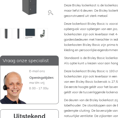
Deze Bisley lockerkast is de lockerka
maar liefst 6 deuren. De Bisley locker
geconstrueerd uit sterk metaal.
Deze lockerkast Bisley Basic is voorz
opbergvak voor opbergen van een jas,
lockerkasten zijn ook leverbaar met 4
garderobedeuren met hierachter in ie
lockerkasten Bisley Basic zijn prim
kleding en persoonlijke eigendommen v
Standaard is de Bisley Basic lockerkast
Vraag onze specialist
Als optie kunt u kiezen voor aan hang
E-mail ons
Deze lockerkast Bisley Basic is 180 
lockerkasten zijn ook leverbaar in ee
Openingstijden:
van een Bisley Basic lockervak is 27,
ma t/m vrij
De eerste hoogte geldt voor het bove
8.00 - 17.00u
geldt voor de tussenliggende lockerv
De deuren van de Bisley lockerkast zij
labelhouder. De stootdoppen aan de b
gedempte sluiting. De bovenzijde van 
Uitstekend
natuurlijke ventilatie. De zijkanten va