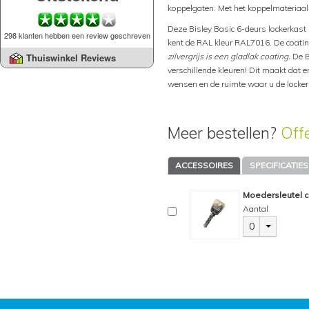
koppelgaten. Met het koppelmateriaal
Deze Bisley Basic 6-deurs lockerkast k
298 klanten hebben een review geschreven
kent de RAL kleur RAL7016. De coating
zilvergrijs is een gladlak coating.
De B
Thuiswinkel Reviews
verschillende kleuren! Dit maakt dat er
wensen en de ruimte waar u de locker
Meer bestellen?
Off
ACCESSOIRES
SPECIFICATIES
Moedersleutel ci
Aantal
0