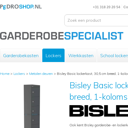
+31 318 20 20 54
Co
Garderobekasten
Lockers
Werkkasten
School locker
Home
>
Lockers
>
Metalen deuren
>
Bisley Basic lockerkast, 30,5 cm breed, 1-kolo
Bisley Basic loc
breed, 1-koloms,
Ook kent Bisley garderobe- en locker