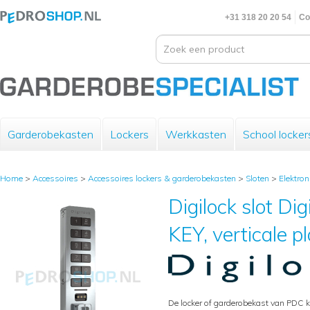
+31 318 20 20 54
Co
Garderobekasten
Lockers
Werkkasten
School locker
Home
>
Accessoires
>
Accessoires lockers & garderobekasten
>
Sloten
>
Elektron
Digilock slot D
KEY, verticale p
De locker of garderobekast van PDC k