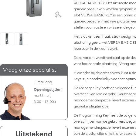
VERSA BASIC KEY. Het nieuwste model 
garderobedeur kan worden geopend en
slot VERSA BASIC KEY is een prima op
garderobedeuren met vele programeer m
stellen voor vaste en wisselende gebr
Het slot kent een fraai, strak design 
uitstraling geeft. Het VERSA BASIC KEY
leverbaar in de kleur zwart.
Deze variant wordt verticaal op de de
voor horizontale plaatsing. Vraag on
Vraag onze specialist
Hieronder bij de accessoires kunt u
Keys zijn noodzakelijk voor het optim
E-mail ons
De Manager Key heeft de volgende func
Openingstijden:
overschrijven van de gebruikerstoeg
ma t/m vrij
managementinspectie, levert externe 
8.00 - 17.00u
gebruikerslegitimatie.
De Programming Key heeft de volgende 
overschrijven van de gebruikerstoeg
managementinspectie, levert externe v
Uitstekend
van de slotfunctionaliteit (afwisselen