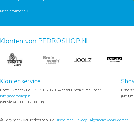
Meer informatie >
B
Klanten van PEDROSHOP.NL
Klantenservice
Sho
Heeft u vragen? Bel +31 318 20 20 54 of stuur een e-mail naar
Elsters
info@pedroshop.nl
(Ma t/m 
(Ma t/m vr 8.00 - 17.00 uur)
© Copyright 2026 Pedroshop B.V.
Disclaimer
|
Privacy
|
Algemene Voorwaarden