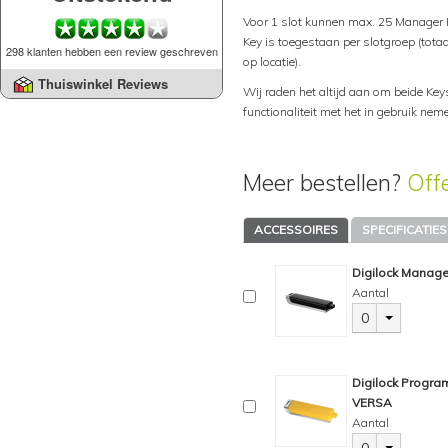
Voor 1 slot kunnen max. 25 Manage
Key is toegestaan per slotgroep (tota
298 klanten hebben een review geschreven
op locatie).
Thuiswinkel Reviews
Wij raden het altijd aan om beide Key
functionaliteit met het in gebruik nem
Meer bestellen?
Off
ACCESSOIRES
SPECIFICATIES
Digilock Manage
Aantal
0
Digilock Progra
VERSA
Aantal