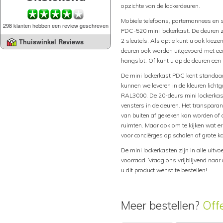
opzichte van de lockerdeuren.
Mobiele telefoons, portemonnees en s
298 klanten hebben een review geschreven
PDC-520 mini lockerkast. De deuren zi
2 sleutels. Als optie kunt u ook kiez
Thuiswinkel Reviews
deuren ook worden uitgevoerd met een
hangslot. Of kunt u op de deuren een 
De mini lockerkast PDC kent standaar
kunnen we leveren in de kleuren lich
RAL3000. De 20-deurs mini lockerkas
vensters in de deuren. Het transparan
van buiten af gekeken kan worden of d
ruimten. Maar ook om te kijken wat er
voor conciërges op scholen of grote 
De mini lockerkasten zijn in alle uit
voorraad. Vraag ons vrijblijvend naar 
u dit product wenst te bestellen!
Meer bestellen?
Off