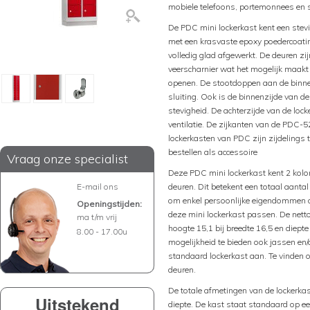
mobiele telefoons, portemonnees en s
De PDC mini lockerkast kent een stevi
met een krasvaste epoxy poedercoati
volledig glad afgewerkt. De deuren zi
veerscharnier wat het mogelijk maakt
openen. De stootdoppen aan de binne
sluiting. Ook is de binnenzijde van d
stevigheid. De achterzijde van de lock
ventilatie. De zijkanten van de PDC-5
lockerkasten van PDC zijn zijdelings 
bestellen als accessoire
Vraag onze specialist
Deze PDC mini lockerkast kent 2 kol
E-mail ons
deuren. Dit betekent een totaal aantal
om enkel persoonlijke eigendommen op
Openingstijden:
deze mini lockerkast passen. De nett
ma t/m vrij
hoogte 15,1 bij breedte 16,5 en diep
8.00 - 17.00u
mogelijkheid te bieden ook jassen en/
standaard lockerkast aan. Te vinden o
deuren.
De totale afmetingen van de lockerka
Uitstekend
diepte. De kast staat standaard op een