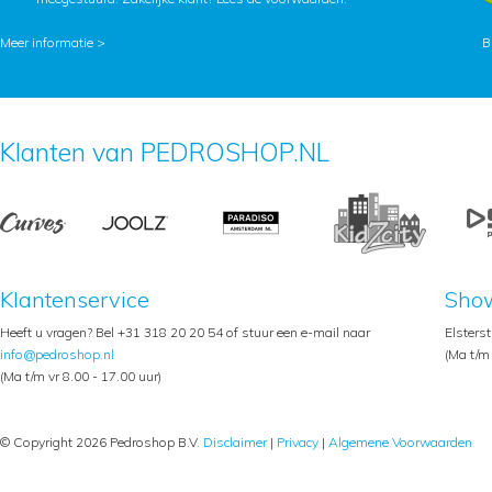
Meer informatie >
B
Klanten van PEDROSHOP.NL
Klantenservice
Sho
Heeft u vragen? Bel +31 318 20 20 54 of stuur een e-mail naar
Elsters
info@pedroshop.nl
(Ma t/m 
(Ma t/m vr 8.00 - 17.00 uur)
© Copyright 2026 Pedroshop B.V.
Disclaimer
|
Privacy
|
Algemene Voorwaarden