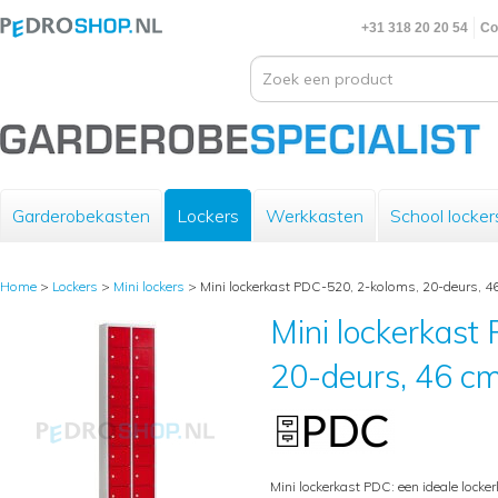
+31 318 20 20 54
Co
Garderobekasten
Lockers
Werkkasten
School locker
Home
>
Lockers
>
Mini lockers
>
Mini lockerkast PDC-520, 2-koloms, 20-deurs, 46
Mini lockerkast
20-deurs, 46 cm
Mini lockerkast PDC: een ideale locke