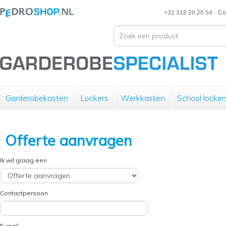
+31 318 20 20 54
Co
Garderobekasten
Lockers
Werkkasten
School locker
Offerte aanvragen
Ik wil graag een
Contactpersoon
E-mail