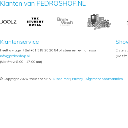
Klanten van PEDROSHOP.NL
Klantenservice
Sho
Heeft u vragen? Bel +31 318 20 20 54 of stuur een e-mail naar
Elsters
info@pedroshop.nl
(Ma t/m 
(Ma t/m vr 8.00 - 17.00 uur)
© Copyright 2026 Pedroshop B.V.
Disclaimer
|
Privacy
|
Algemene Voorwaarden