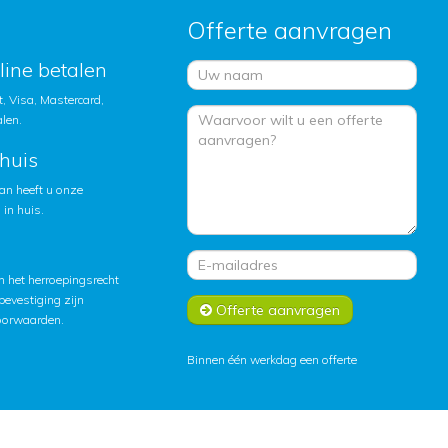
Offerte aanvragen
nline betalen
, Visa, Mastercard,
alen.
huis
an heeft u onze
in huis.
 het herroepingsrecht
lbevestiging zijn
Offerte aanvragen
oorwaarden
.
Binnen één werkdag een offerte