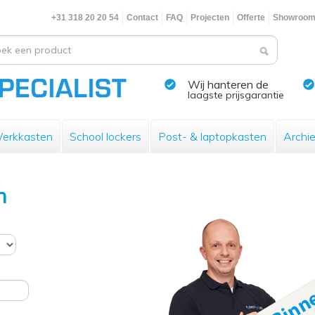
+31 318 20 20 54
Contact
FAQ
Projecten
Offerte
Showroo
Wij hanteren de
laagste prijsgarantie
erkkasten
School lockers
Post- & laptopkasten
Archi
n