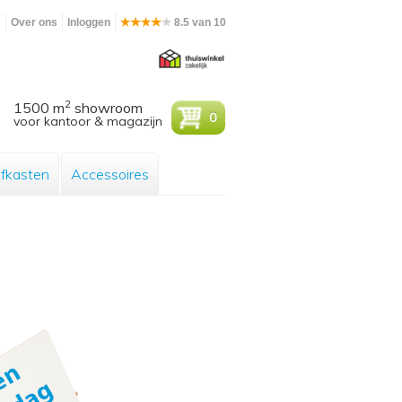
m
Over ons
Inloggen
8.5 van 10
2
1500 m
showroom
0
voor kantoor & magazijn
efkasten
Accessoires