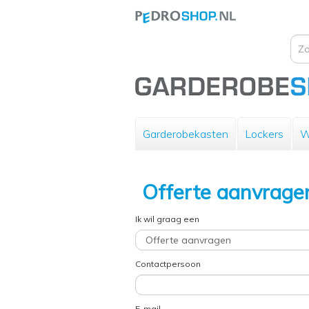
Garderobekasten
Lockers
W
Offerte aanvrage
Ik wil graag een
Contactpersoon
E-mail