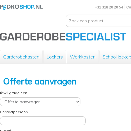
+31 318 20 20 54
Co
Garderobekasten
Lockers
Werkkasten
School locker
Offerte aanvragen
Ik wil graag een
Contactpersoon
E-mail