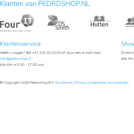
Klanten van PEDROSHOP.NL
Klantenservice
Sho
Heeft u vragen? Bel +31 318 20 20 54 of stuur een e-mail naar
Elsters
info@pedroshop.nl
(Ma t/m 
(Ma t/m vr 8.00 - 17.00 uur)
© Copyright 2026 Pedroshop B.V.
Disclaimer
|
Privacy
|
Algemene Voorwaarden