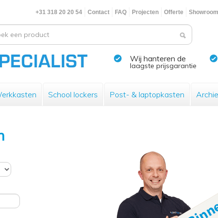
+31 318 20 20 54
Contact
FAQ
Projecten
Offerte
Showroo
Wij hanteren de
laagste prijsgarantie
erkkasten
School lockers
Post- & laptopkasten
Archi
n