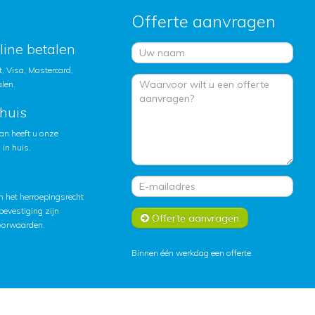
Offerte aanvragen
nline betalen
, Visa, Mastercard,
alen.
huis
an heeft u onze
in huis.
 het herroepingsrecht
lbevestiging zijn
Offerte aanvragen
oorwaarden
.
Binnen één werkdag een offerte