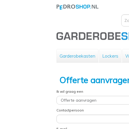
Garderobekasten
Lockers
W
Offerte aanvrage
Ik wil graag een
Contactpersoon
E-mail