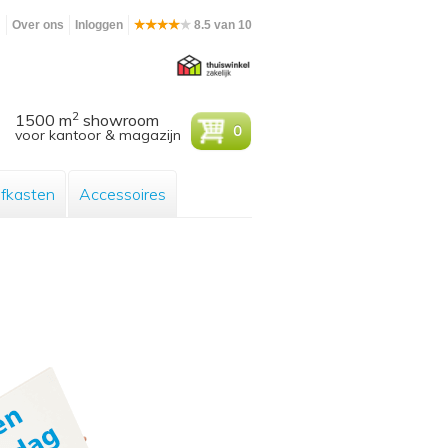
m
Over ons
Inloggen
8.5 van 10
2
1500 m
showroom
0
voor kantoor & magazijn
efkasten
Accessoires