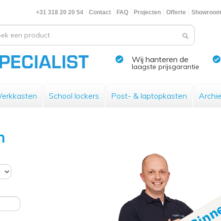
+31 318 20 20 54
Contact
FAQ
Projecten
Offerte
Showroo
Wij hanteren de
laagste prijsgarantie
erkkasten
School lockers
Post- & laptopkasten
Archi
n