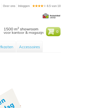
m
Over ons
Inloggen
8.5 van 10
2
1500 m
showroom
0
voor kantoor & magazijn
efkasten
Accessoires