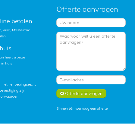
Offerte aanvragen
nline betalen
, Visa, Mastercard,
alen.
huis
an heeft u onze
in huis.
 het herroepingsrecht
lbevestiging zijn
Offerte aanvragen
oorwaarden
.
Binnen één werkdag een offerte