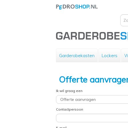
Garderobekasten
Lockers
W
Offerte aanvrage
Ik wil graag een
Contactpersoon
E-mail