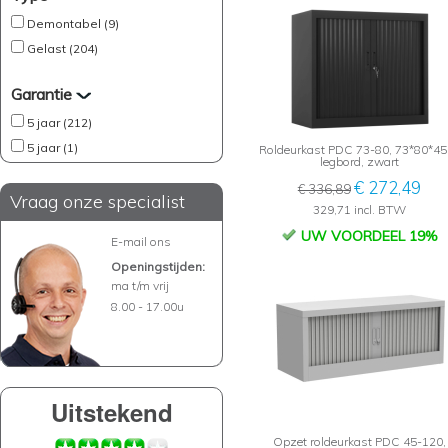
Demontabel (9)
Gelast (204)
Garantie
5 jaar (212)
5 jaar (1)
Roldeurkast PDC 73-80, 73*80*45
legbord, zwart
€ 272,49
€ 336,89
Vraag onze specialist
329,71 incl. BTW
UW VOORDEEL 19%
E-mail ons
Openingstijden:
ma t/m vrij
8.00 - 17.00u
Uitstekend
Opzet roldeurkast PDC 45-120,