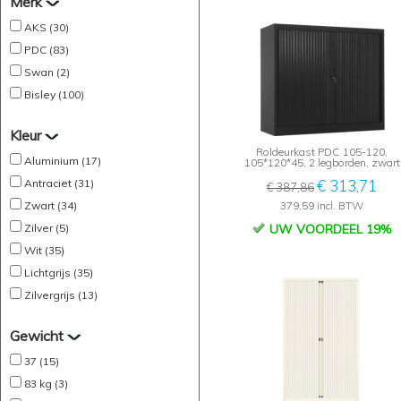
Merk
AKS (30)
PDC (83)
Swan (2)
Bisley (100)
Kleur
Roldeurkast PDC 105-120,
Aluminium (17)
105*120*45, 2 legborden, zwart
Antraciet (31)
€ 313,71
€ 387,86
Zwart (34)
379,59 incl. BTW
Zilver (5)
UW VOORDEEL 19%
Wit (35)
Lichtgrijs (35)
Zilvergrijs (13)
Gewicht
37 (15)
83 kg (3)