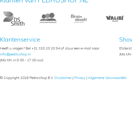
Klantenservice
Sho
Heeft u vragen? Bel +31 318 20 20 54 of stuur een e-mail naar
Elsters
info@pedroshop.nl
(Ma t/m 
(Ma t/m vr 8.00 - 17.00 uur)
© Copyright 2026 Pedroshop B.V.
Disclaimer
|
Privacy
|
Algemene Voorwaarden