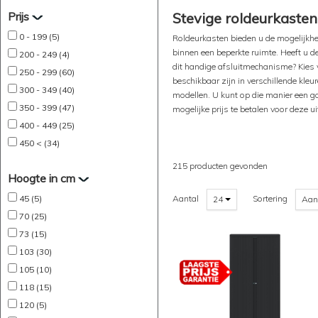
Prijs
Stevige roldeurkasten
0 - 199 (5)
Roldeurkasten bieden u de mogelijk
binnen een beperkte ruimte. Heeft u de
200 - 249 (4)
dit handige afsluitmechanisme? Kies 
250 - 299 (60)
beschikbaar zijn in verschillende kleu
300 - 349 (40)
modellen. U kunt op die manier een g
350 - 399 (47)
mogelijke prijs te betalen voor deze u
400 - 449 (25)
450 < (34)
215 producten gevonden
Hoogte in cm
45 (5)
Aantal
Sortering
24
Aan
70 (25)
73 (15)
103 (30)
105 (10)
118 (15)
120 (5)