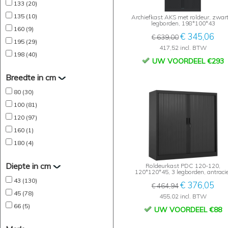
133 (20)
135 (10)
Archiefkast AKS met roldeur, zwart
legborden, 198*100*43
160 (9)
€ 345,06
€ 639,00
195 (29)
417,52 incl. BTW
198 (40)
UW VOORDEEL €293
Breedte in cm
80 (30)
100 (81)
120 (97)
160 (1)
180 (4)
Diepte in cm
Roldeurkast PDC 120-120,
120*120*45, 3 legborden, antraci
43 (130)
€ 376,05
€ 464,94
45 (78)
455,02 incl. BTW
66 (5)
UW VOORDEEL €88