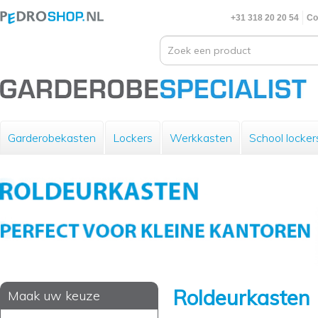
+31 318 20 20 54
Co
Garderobekasten
Lockers
Werkkasten
School locker
Roldeurkasten
Maak uw keuze