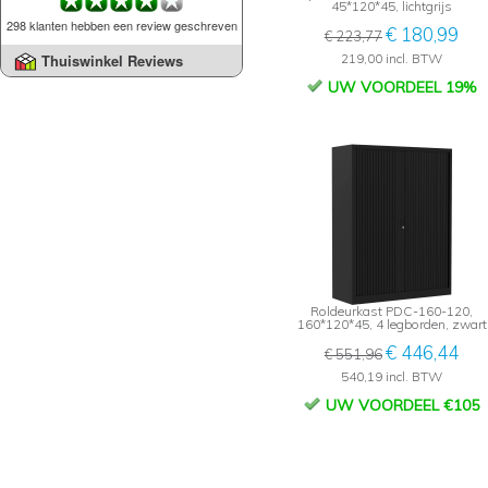
45*120*45, lichtgrijs
298 klanten hebben een review geschreven
€ 180,99
€ 223,77
219,00 incl. BTW
Thuiswinkel Reviews
UW VOORDEEL 19%
Roldeurkast PDC-160-120,
160*120*45, 4 legborden, zwart
€ 446,44
€ 551,96
540,19 incl. BTW
UW VOORDEEL €105