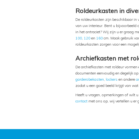
Roldeurkasten in dive
De roldeurkasten zijn beschikbaar in v
van uw interieur. Bent u bijvoorbeeld
in het antraciet? Wij zijn u er graag 
100
,
120
en
160
cm. Maak gebruik van
roldeurkasten zorgen voor een mogelij
Archiefkasten met rol
De archiefkasten met roldeur vormen 
documenten eenvoudig en degelijk op ku
garderobekasten
,
lockers
en andere
a
zodat u een goed beeld krijgt van wat
Heeft u vragen, opmerkingen of wilt 
contact
met ons op, wij vertellen u er