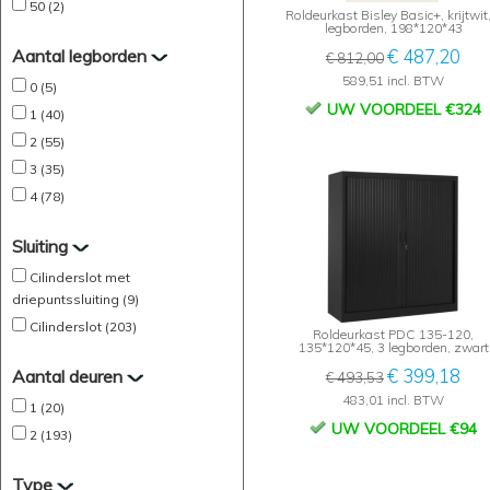
50 (2)
Roldeurkast Bisley Basic+, krijtwit
legborden, 198*120*43
Aantal legborden
€ 487,20
€ 812,00
589,51 incl. BTW
0 (5)
UW VOORDEEL €324
1 (40)
2 (55)
3 (35)
4 (78)
Sluiting
Cilinderslot met
driepuntssluiting (9)
Cilinderslot (203)
Roldeurkast PDC 135-120,
135*120*45, 3 legborden, zwart
€ 399,18
Aantal deuren
€ 493,53
483,01 incl. BTW
1 (20)
UW VOORDEEL €94
2 (193)
Type